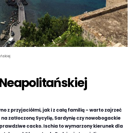
ńskiej
 Neapolitańskiej
z przyjaciółmi, jak i z całą familią – warto zajrzeć
ć na zatłoczoną Sycylię, Sardynię czy nowobogackie
 prawdziwe cacko. Ischia to wymarzony kierunek dla