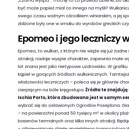
„czarna wyspa”. Trochę to co prawda dziwne, bo aku
być może papież miał co innego na myśli? Wulkaniczn
swego czasu ważnym ośrodkiem winiarskim, a jej spec
zbliżone były one w smaku do wyrobów greckich czy 
Epomeo i jego leczniczy 
Epomeo, to wulkan, z którym nie wiąże się już żadne
atrakcji, nadaje wyspie charakter, zapewnia małe wyz
lat znana jest jako nietypowe uzdrowisko. W grafi
kąpiel w gorących źródłach wulkanicznych. Tamtejs
właściw
ości leczniczych – poleca się je głównie ch
cierpiącym na bóle kręgosłupa.
Źródła te znajdują
Ischia Porto, która zbudowana jest w samym se
wybrać się do osławionych Ogrodów Posejdona. Gi
– na powierzchni ponad 50 tysięcy m² w okolicy plaż
basenów termalnych oraz kilka innych atrakcji. Bę
– olśniewającym dziele
angielskiego kompozytora Wi