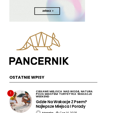
OSTATNIE WPISY
CIEKAWE MIEJSCA
NAD WODĄ
NATURA
1
POZA MIASTEM
TURYSTYKA
WAKACJE
WEEKEND
Gdzie Na Wakacje Z Psem?
Najlepsze Miejsca I Porady
Manekn
Cze 14, 2025