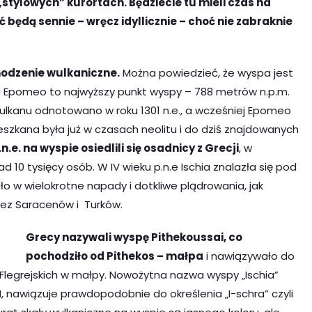
 „stylowych” kurortach. Będziecie tu mieli czas na
 będą sennie – wręcz idyllicznie – choć nie zabraknie
odzenie wulkaniczne.
Można powiedzieć, że wyspa jest
a Epomeo to najwyższy punkt wyspy – 788 metrów n.p.m.
wulkanu odnotowano w roku 1301 n.e., a wcześniej Epomeo
szkana była już w czasach neolitu i do dziś znajdowanych
n.e. na wyspie osiedlili się osadnicy z Grecji
, w
 10 tysięcy osób. W IV wieku p.n.e Ischia znalazła się pod
 w wielokrotne napady i dotkliwe plądrowania, jak
zez Saracenów i Turków.
Grecy nazywali wyspę Pithekoussai, co
pochodziło od Pithekos – małpa
i nawiązywało do
legrejskich w małpy. Nowożytna nazwa wyspy „Ischia”
II, nawiązuje prawdopodobnie do określenia „I-schra” czyli