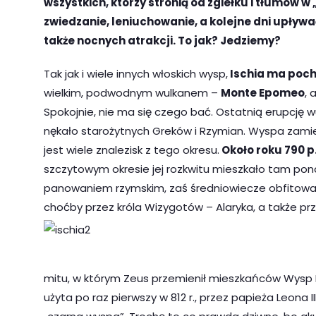
wszystkich, którzy stronią od zgiełku i tłumów w
zwiedzanie, leniuchowanie, a kolejne dni upływać
także nocnych atrakcji. To jak? Jedziemy?
Tak jak i wiele innych włoskich wysp,
Ischia ma poch
wielkim, podwodnym wulkanem –
Monte Epomeo
, 
Spokojnie, nie ma się czego bać. Ostatnią erupcję 
nękało starożytnych Greków i Rzymian. Wyspa zamie
jest wiele znalezisk z tego okresu.
Około roku 790 p.
szczytowym okresie jej rozkwitu mieszkało tam ponad
panowaniem rzymskim, zaś średniowiecze obfitowało
choćby przez króla Wizygotów – Alaryka, a także pr
mitu, w którym Zeus przemienił mieszkańców Wysp F
użyta po raz pierwszy w 812 r., przez papieża Leona I