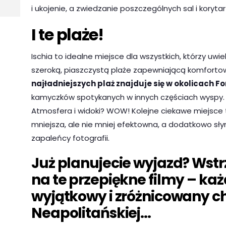
i ukojenie, a zwiedzanie poszczególnych sal i korytar
I te plaże!
Ischia to idealne miejsce dla wszystkich, którzy uw
szeroką, piaszczystą plaże zapewniającą komfort
najładniejszych plaż znajduje się w okolicach Fo
kamyczków spotykanych w innych częściach wyspy. S
Atmosfera i widoki? WOW! Kolejne ciekawe miejsce 
mniejsza, ale nie mniej efektowna, a dodatkowo słyn
zapaleńcy fotografii.
Już planujecie wyjazd? Wstrz
na te przepiękne filmy – każ
wyjątkowy i zróżnicowany ch
Neapolitańskiej…