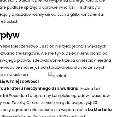
rat skały wulkaniczne na wyspie są jasnego koloru, ale
e podłoże sprzyjało uprawie winorośli – Ischia była
jały znacząco różniły się od tych z głębi kontynentu,
etruskich.
wpływ
 niebezpieczeństwo. Jest on nie tylko jedną z większych
wania trekkingowe. Ale nie tylko. Dzięki niemu Ischia od
ku swojego pobytu zdecydowanie trzeba umieścić niejedną
ze wody termalne już od starożytności słynną ze swych
orym na astmę i
 się w miejscowości
rcu krateru nieczynnego dziś wulkanu
. Można też
ardini Poseidon to ogromny kompleks ogrodów i basenów
y nad Zatoką Citara, turyści mają do dyspozycji 20
dąc przy ogrodach nie sposób nie wspomnieć o
La Mortella
lliama Waltona. Rośnie około 300 rzadkich i