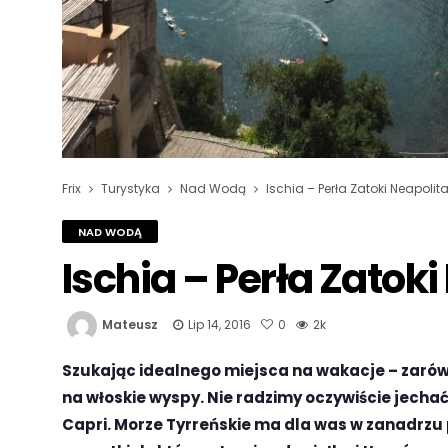
Frix
Turystyka
Nad Wodą
Ischia – Perła Zatoki Neapolita
NAD WODĄ
Ischia – Perła Zatoki
Mateusz
Lip 14, 2016
0
2k
Szukając idealnego miejsca na wakacje – zarówno 
na włoskie wyspy. Nie radzimy oczywiście jecha
Capri. Morze Tyrreńskie ma dla was w zanadrzu