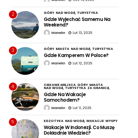
GÓRY
NAD WODĄ
TURYSTYKA
2
Gdzie Wyjechać Samemu Na
Weekend?
Manekn
Lut 13, 2025
GÓRY
MIASTA
NAD WODĄ
TURYSTYKA
3
Gdzie Kamperem W Polsce?
Manekn
Lut 12, 2025
CIEKAWE MIEJSCA
GÓRY
MIASTA
4
NAD WODĄ
TURYSTYKA
ZA GRANICĄ
Gdzie Na Wakacje
Samochodem?
Manekn
Lut 11, 2025
EGZOTYKA
NAD WODĄ
WAKACJE
WYSPY
5
Wakacje W Indonezji. Co Muszę
Dokładnie Wiedzieć?