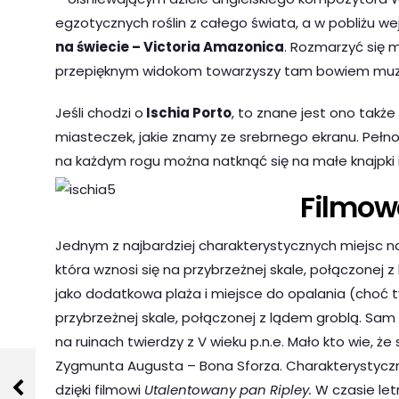
egzotycznych roślin z całego świata, a w pobliżu wej
na świecie – Victoria Amazonica
. Rozmarzyć się 
przepięknym widokom towarzyszy tam bowiem muz
Jeśli chodzi o
Ischia Porto
, to znane jest ono także
miasteczek, jakie znamy ze srebrnego ekranu. Pełno 
na każdym rogu można natknąć się na małe knajpki i 
Filmow
Jednym z najbardziej charakterystycznych miejsc n
która wznosi się na przybrzeżnej skale, połączonej
jako dodatkowa plaża i miejsce do opalania (choć t
przybrzeżnej skale, połączonej z lądem groblą. Sam
na ruinach twierdzy z V wieku p.n.e. Mało kto wie, 
Zygmunta Augusta – Bona Sforza. Charakterystyczną
dzięki filmowi
Utalentowany pan Ripley.
W czasie let