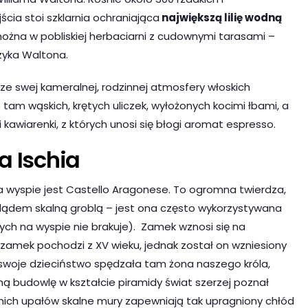
ścia stoi szklarnia ochraniająca
największą lilię wodną
można w pobliskiej herbaciarni z cudownymi tarasami –
yka Waltona.
 ze swej kameralnej, rodzinnej atmosfery włoskich
tam wąskich, krętych uliczek, wyłożonych kocimi łbami, a
kawiarenki, z których unosi się błogi aromat espresso.
a Ischia
a wyspie jest Castello Aragonese. To ogromna twierdza,
 z lądem skalną groblą – jest ona często wykorzystywana
ych na wyspie nie brakuje). Zamek wznosi się na
 zamek pochodzi z XV wieku, jednak został on wzniesiony
że swoje dzieciństwo spędzała tam żona naszego króla,
 budowlę w kształcie piramidy świat szerzej poznał
nich upałów skalne mury zapewniają tak upragniony chłód