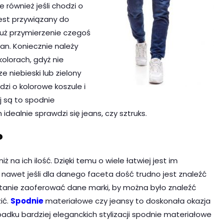
e również jeśli chodzi o
jest przywiązany do
już przymierzenie czegoś
an. Koniecznie należy
olorach, gdyż nie
 niebieski lub zielony
dzi o kolorowe koszule i
j są to spodnie
dealnie sprawdzi się jeans, czy sztruks.
?
ż na ich ilość. Dzięki temu o wiele łatwiej jest im
awet jeśli dla danego faceta dość trudno jest znaleźć
 stanie zaoferować dane marki, by można było znaleźć
ić.
Spodnie
materiałowe czy jeansy to doskonała okazja
ypadku bardziej eleganckich stylizacji spodnie materiałowe