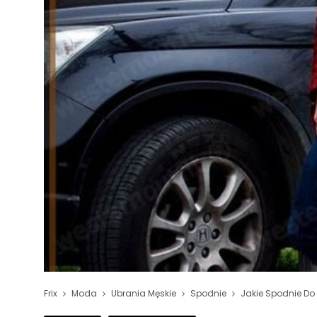
Frix
Moda
Ubrania Męskie
Spodnie
Jakie Spodnie Do