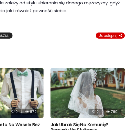
e zależy od stylu ubierania się danego mężczyzny, gdyż
e jak i również pewność siebie.
Udostępnij
OSZULI
0
872
0
769
eta Na Wesele Bez
Jak Ubrać Się Na Komunię?
Pomysły Na Stylizacje.