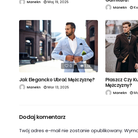
Manekn
Maj 19, 2025
Manekn
Kw
0
1.1k
Jak Elegancko Ubrać Mężczyznę?
Płaszcz Czy K
Mężczyzny?
Manekn
Mar 13, 2025
Manekn
Ma
Dodaj komentarz
Twój adres e-mail nie zostanie opublikowany.
Wyma