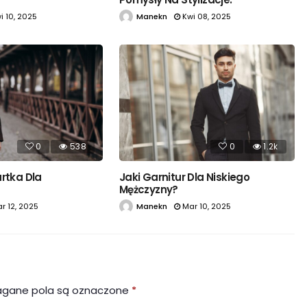
i 10, 2025
Manekn
Kwi 08, 2025
0
538
0
1.2k
urtka Dla
Jaki Garnitur Dla Niskiego
Mężczyzny?
r 12, 2025
Manekn
Mar 10, 2025
gane pola są oznaczone
*