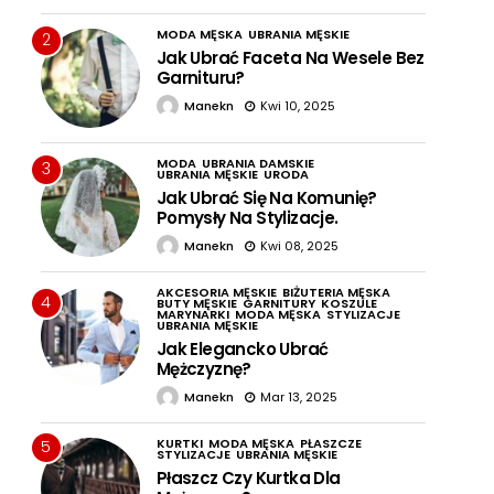
MODA MĘSKA
UBRANIA MĘSKIE
2
Jak Ubrać Faceta Na Wesele Bez
Garnituru?
Manekn
Kwi 10, 2025
MODA
UBRANIA DAMSKIE
3
UBRANIA MĘSKIE
URODA
Jak Ubrać Się Na Komunię?
Pomysły Na Stylizacje.
Manekn
Kwi 08, 2025
AKCESORIA MĘSKIE
BIŻUTERIA MĘSKA
4
BUTY MĘSKIE
GARNITURY
KOSZULE
MARYNARKI
MODA MĘSKA
STYLIZACJE
UBRANIA MĘSKIE
Jak Elegancko Ubrać
Mężczyznę?
Manekn
Mar 13, 2025
KURTKI
MODA MĘSKA
PŁASZCZE
5
STYLIZACJE
UBRANIA MĘSKIE
Płaszcz Czy Kurtka Dla