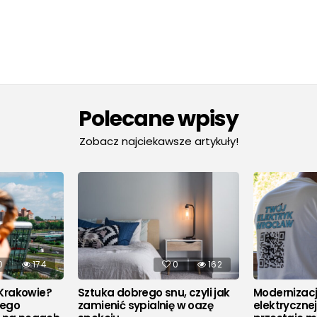
Polecane wpisy
Zobacz najciekawsze artykuły!
0
174
0
162
Krakowie?
Sztuka dobrego snu, czyli jak
Modernizacja
rego
zamienić sypialnię w oazę
elektryczne