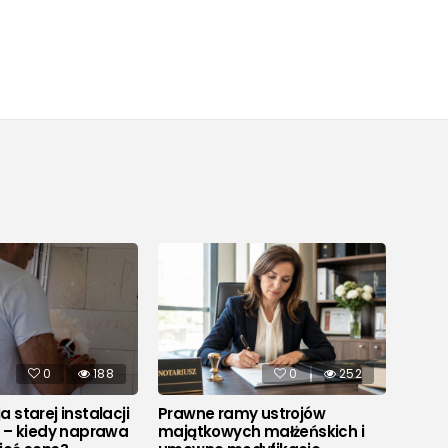
0
188
0
252
 starej instalacji
Prawne ramy ustrojów
Co to
j – kiedy naprawa
majątkowych małżeńskich i