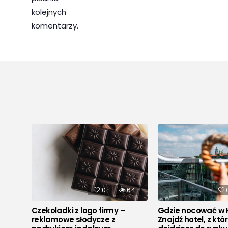
kolejnych
komentarzy.
536
0
64
Czekoladki z logo firmy –
Gdzie nocować w 
reklamowe słodycze z
Znajdź hotel, z któ