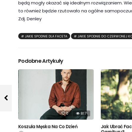
będą mogły okazać się idealnym rozwiązaniem. Wiel
to również będzie rzutowało na ogólne samopoczuci
Zdj. Denley
JAKIE SPODNIE DLA FACETA
JAKIE SPODNIE DO CZERWONEJ K
Podobne Artykuły
0
817
Koszula Męska Na Co Dzień
Jak Ubrać Fac
Garnituru?