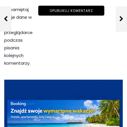
Zapamiętaj
moje dane w
tej
przeglądarce
podczas
pisania
kolejnych
komentarzy.