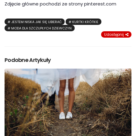
Zdjęcie główne pochodzi ze strony pinterest.com
JESTEM NISKA JAK SIĘ UBIERAĆ
KURTKI KRÓTKIE
MODA DLA SZCZUPŁYCH DZIEWCZYN
Udostępnij
Podobne Artykuły