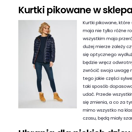
Kurtki pikowane w sklep
Kurtki pikowane, któr
maja nie tylko różne ro
wszystkim maja przeró
dużej mierze zależy 
się optycznego wydłuże
będzie wręcz odwrotny
zwrócić swoja uwagę n
tego jakie części sylw
taki sposób dopasować
udać. Przede wszystk
się zmienia, a co za 
mimo wszystko na kla
czasu, będą miały sza