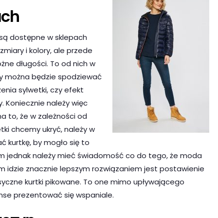
ach
e są dostępne w sklepach
zmiary i kolory, ale przede
żne długości. To od nich w
czy można będzie spodziewać
nia sylwetki, czy efekt
. Koniecznie należy więc
a to, że w zależności od
etki chcemy ukryć, należy w
 kurtkę, by mogło się to
im jednak należy mieć świadomość co do tego, że moda
tym idzie znacznie lepszym rozwiązaniem jest postawienie
syczne kurtki pikowane. To one mimo upływającego
nse prezentować się wspaniale.