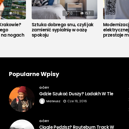
0
170
0
157
Krakowie?
Sztuka dobrego snu, czyli jak
Modernizacja
rego
zamienić sypialnię w oazę
elektryczne
u na nogach
spokoju
przestaje m
Popularne Wpisy
GÓRY
Gdzie Szukać Duszy? Ladakh W Tle
Mateusz
Cze 19, 2016
GÓRY
Ciągle Pędzisz? Routeburn Track W