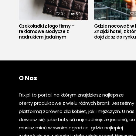
528
0
59
Czekoladki z logo firmy –
Gdzie nocować w 
reklamowe słodycze z
Znajdź hotel, z któ
nadrukiem jadalnym
dojdziesz do rynk
O Nas
Frix.pl to portal, na którym znajdziesz najlepsze
oferty produktowe z wielu różnych branż. Jesteśmy
platformą zarówno dla kobiet, jak i mężczyzn. U nas
dowiesz się, jakie buty są najmodniejsze jesienią, co
musisz mieć w swoim ogrodzie, gdzie najlepiej
wybrać się na wakacje i wiele, wiele więcej. Naszym