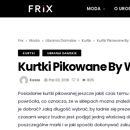
MODA
O UROD
Frix
Moda
Ubrania Damskie
Kurtki
Kurtki Pikowane By
KURTKI
UBRANIA DAMSKIE
Kurtki Pikowane By
Kasia
Paź 03, 2018
0
805
Posiadanie kurtki pikowanej jeszcze jakiś czas te
powróciła, co oznacza, że w sklepach można znaleźć
je dobrać? Jaką długość wybrać, by ładnie się preze
czasami wręcz trudno jest podjąć jedną właściwą de
poszczególne marki i w jaki sposób dokonywać zaku