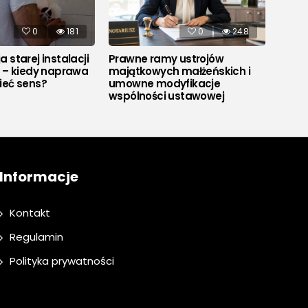
0
181
0
248
 starej instalacji
Prawne ramy ustrojów
Co to
j – kiedy naprawa
majątkowych małżeńskich i
ieć sens?
umowne modyfikacje
wspólności ustawowej
Informacje
Kontakt
Regulamin
Polityka prywatności