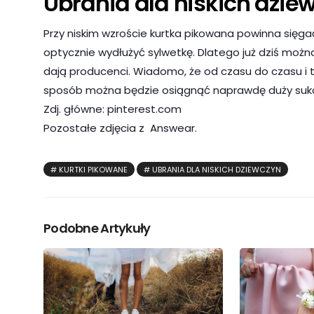
Ubrania dla niskich dzie
Przy niskim wzroście kurtka pikowana powinna sięga
optycznie wydłużyć sylwetkę. Dlatego już dziś możn
dają producenci. Wiadomo, że od czasu do czasu i t
sposób można będzie osiągnąć naprawdę duży suk
Zdj. główne: pinterest.com
Pozostałe zdjęcia z Answear.
KURTKI PIKOWANE
UBRANIA DLA NISKICH DZIEWCZYN
Podobne Artykuły