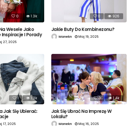
0
1.3k
0
926
 Na Wesele Jako
Jakie Buty Do Kombinezonu?
Inspiracje I Porady
Manekn
Maj 19, 2025
j 27, 2025
1
1.3k
0
1.4k
a Jak Się Ubierać:
Jak Się Ubrać Na Imprezę W
zacje
Lokalu?
j 17, 2025
Manekn
Maj 16, 2025