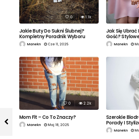
0
1.1k
Jak Się Ubrać
Jakie Buty Do Sukni Ślubnej?
Gość? Stylowe 
Kompletny Poradnik Wyboru
Manekn
Ma
Manekn
Cze 11, 2025
0
2.2k
Mom Fit – Co To Znaczy?
Szerokie Biodr
Porady I Styli
Manekn
Maj 18, 2025
Manekn
Ma