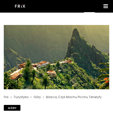
Frix
Turystyka
Góry
Masca, Czyli Machu Picchu Teneryfy
GÓRY