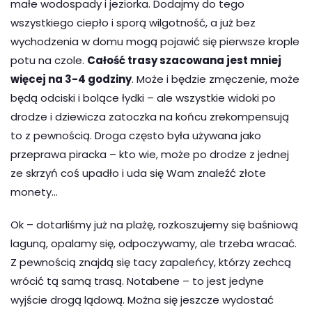
małe wodospady i jeziorka. Dodajmy do tego
wszystkiego ciepło i sporą wilgotność, a już bez
wychodzenia w domu mogą pojawić się pierwsze krople
potu na czole.
Całość trasy szacowana jest mniej
więcej na 3-4 godziny
. Może i będzie zmęczenie, może
będą odciski i bolące łydki – ale wszystkie widoki po
drodze i dziewicza zatoczka na końcu zrekompensują
to z pewnością. Droga często była używana jako
przeprawa piracka – kto wie, może po drodze z jednej
ze skrzyń coś upadło i uda się Wam znaleźć złote
monety…
Ok – dotarliśmy już na plażę, rozkoszujemy się baśniową
laguną, opalamy się, odpoczywamy, ale trzeba wracać.
Z pewnością znajdą się tacy zapaleńcy, którzy zechcą
wrócić tą samą trasą. Notabene – to jest jedyne
wyjście drogą lądową. Można się jeszcze wydostać