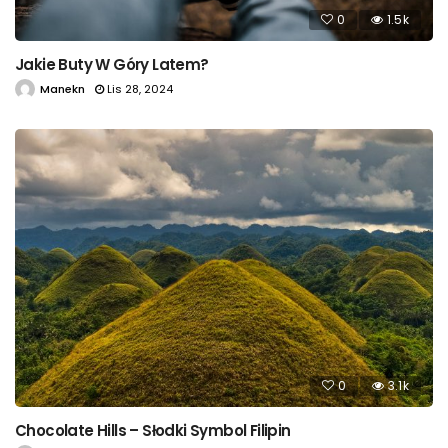
0
1.5k
Jakie Buty W Góry Latem?
Manekn
Lis 28, 2024
0
3.1k
Chocolate Hills – Słodki Symbol Filipin