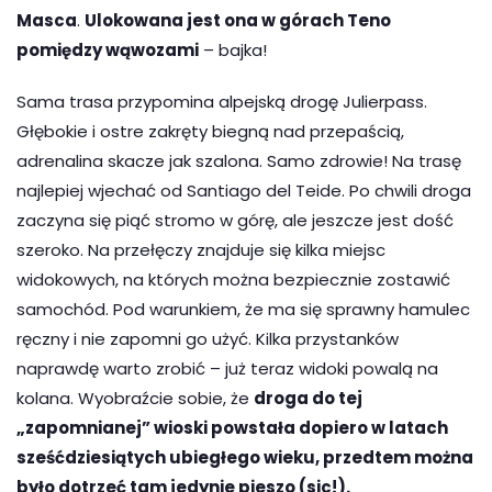
Masca
.
Ulokowana jest ona w górach Teno
pomiędzy wąwozami
– bajka!
Sama trasa przypomina alpejską drogę Julierpass.
Głębokie i ostre zakręty biegną nad przepaścią,
adrenalina skacze jak szalona. Samo zdrowie! Na trasę
najlepiej wjechać od Santiago del Teide. Po chwili droga
zaczyna się piąć stromo w górę, ale jeszcze jest dość
szeroko. Na przełęczy znajduje się kilka miejsc
widokowych, na których można bezpiecznie zostawić
samochód. Pod warunkiem, że ma się sprawny hamulec
ręczny i nie zapomni go użyć. Kilka przystanków
naprawdę warto zrobić – już teraz widoki powalą na
kolana. Wyobraźcie sobie, że
droga do tej
„zapomnianej” wioski powstała dopiero w latach
sześćdziesiątych ubiegłego wieku, przedtem można
było dotrzeć tam jedynie pieszo (sic!).