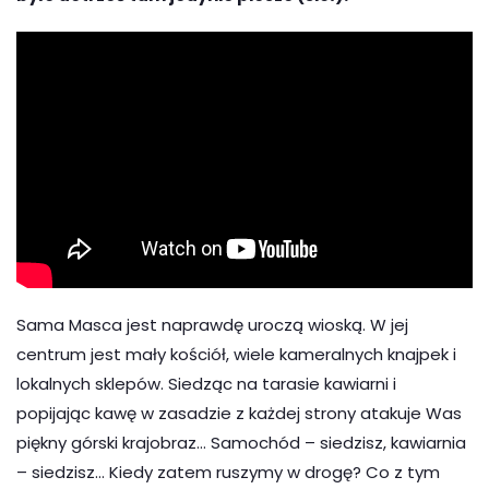
Sama Masca jest naprawdę uroczą wioską. W jej
centrum jest mały kościół, wiele kameralnych knajpek i
lokalnych sklepów. Siedząc na tarasie kawiarni i
popijając kawę w zasadzie z każdej strony atakuje Was
piękny górski krajobraz… Samochód – siedzisz, kawiarnia
– siedzisz… Kiedy zatem ruszymy w drogę? Co z tym