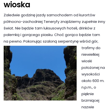
wioska
Zaledwie godzinę jazdy samochodem od kurortów
północno-zachodniej Teneryfy znajdziemy zupełnie inny
świat. Nie będzie tam luksusowych hoteli, drinków z
palemką i gorącego piasku. Choć gorąco będzie tam
na pewno. Pokonując szal
oną serpentynę wśród gór,
trafimy do
niewielkiej
wioski
położonej na
wysokości
około 600 m.
n.p.m., o
pięknie
brzmiącej
nazwie