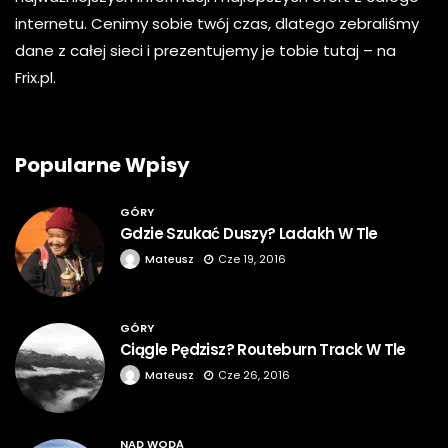
internetu. Cenimy sobie twój czas, dlatego zebraliśmy
dane z całej sieci i prezentujemy je tobie tutaj – na
Frix.pl.
Popularne Wpisy
GÓRY
Gdzie Szukać Duszy? Ladakh W Tle
Mateusz
Cze 19, 2016
GÓRY
Ciągle Pędzisz? Routeburn Track W Tle
Mateusz
Cze 26, 2016
NAD WODĄ