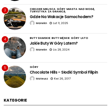
CIEKAWE MIEJSCA
GÓRY
MIASTA
NAD WODĄ
3
TURYSTYKA
ZA GRANICĄ
Gdzie Na Wakacje Samochodem?
Manekn
Lut 11, 2025
BUTY DAMSKIE
BUTY MĘSKIE
GÓRY
LATO
4
Jakie Buty W Góry Latem?
Manekn
Lis 28, 2024
GÓRY
5
Chocolate Hills – Słodki Symbol Filipin
Mateusz
Kwi 26, 2017
KATEGORIE