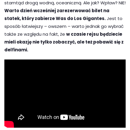
stamtąd drogą wodną, oceaniczną. Ale jak? Wpław? NIE!
Warto dzień wcześniej zarezerwować bilet na
statek, który zabierze Was do Los Gigantes.
Jest to
sposób łatwiejszy – owszem – warto jednak go wybrać
także ze względu na fakt, że
w czasie rejsu będziecie
mieli okazję nie tylko zobaczyć, ale też pobawić się z
delfinami.