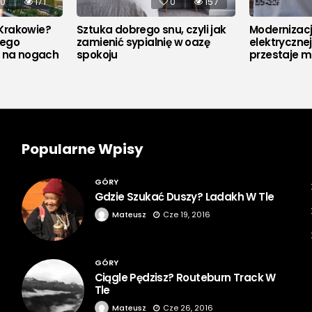
0
171
0
157
Krakowie?
Sztuka dobrego snu, czyli jak
Modernizacja
rego
zamienić sypialnię w oazę
elektryczne
u na nogach
spokoju
przestaje m
Popularne Wpisy
GÓRY
Gdzie Szukać Duszy? Ladakh W Tle
Mateusz
Cze 19, 2016
GÓRY
Ciągle Pędzisz? Routeburn Track W
Tle
Mateusz
Cze 26, 2016