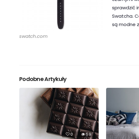
sprawdzić i
Swatcha. Ce
są modne z
swatch.com
Podobne Artykuły
0
59