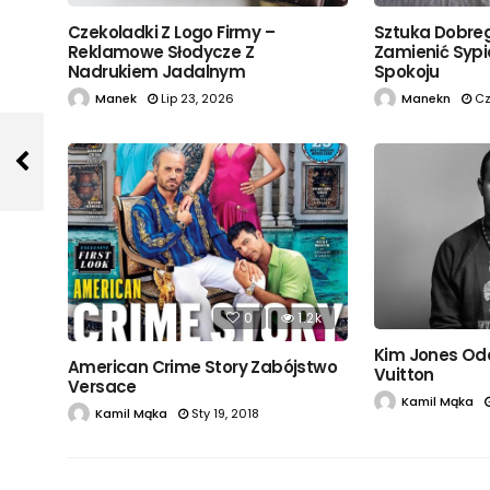
Czekoladki Z Logo Firmy –
Sztuka Dobreg
Reklamowe Słodycze Z
Zamienić Sypi
Nadrukiem Jadalnym
Spokoju
Manek
Lip 23, 2026
Manekn
Cz
0
1.2k
Kim Jones Odc
American Crime Story Zabójstwo
Vuitton
Versace
Kamil Mąka
Kamil Mąka
Sty 19, 2018