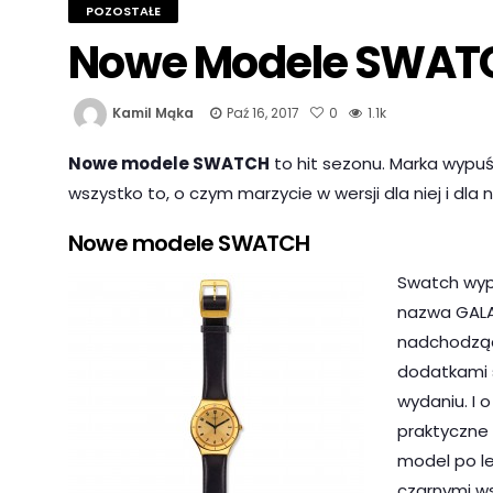
POZOSTAŁE
Nowe Modele SWAT
Kamil Mąka
Paź 16, 2017
0
1.1k
Nowe modele SWATCH
to hit sezonu. Marka wypuśc
wszystko to, o czym marzycie w wersji dla niej i dla
Nowe modele SWATCH
Swatch wypu
nazwa GALA
nadchodzące
dodatkami s
wydaniu. I 
praktyczne 
model po le
czarnymi ws