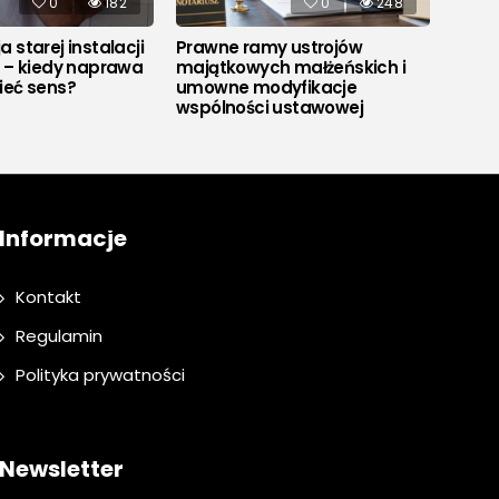
0
182
0
248
 starej instalacji
Prawne ramy ustrojów
Co to
j – kiedy naprawa
majątkowych małżeńskich i
ieć sens?
umowne modyfikacje
wspólności ustawowej
Informacje
Kontakt
Regulamin
Polityka prywatności
Newsletter