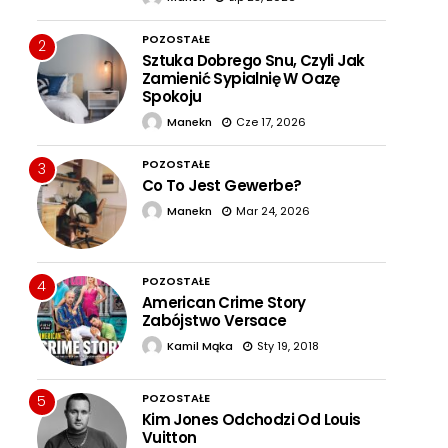
POZOSTAŁE
2
Sztuka Dobrego Snu, Czyli Jak
Zamienić Sypialnię W Oazę
Spokoju
Manekn
Cze 17, 2026
POZOSTAŁE
3
Co To Jest Gewerbe?
Manekn
Mar 24, 2026
POZOSTAŁE
4
American Crime Story
Zabójstwo Versace
Kamil Mąka
Sty 19, 2018
POZOSTAŁE
5
Kim Jones Odchodzi Od Louis
Vuitton