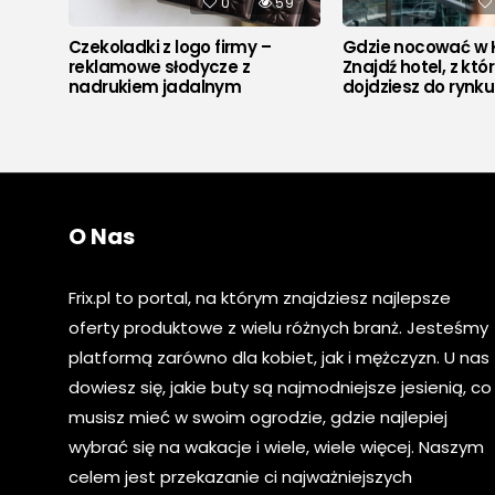
528
0
59
Czekoladki z logo firmy –
Gdzie nocować w 
reklamowe słodycze z
Znajdź hotel, z któ
nadrukiem jadalnym
dojdziesz do rynk
O Nas
Frix.pl to portal, na którym znajdziesz najlepsze
oferty produktowe z wielu różnych branż. Jesteśmy
platformą zarówno dla kobiet, jak i mężczyzn. U nas
dowiesz się, jakie buty są najmodniejsze jesienią, co
musisz mieć w swoim ogrodzie, gdzie najlepiej
wybrać się na wakacje i wiele, wiele więcej. Naszym
celem jest przekazanie ci najważniejszych