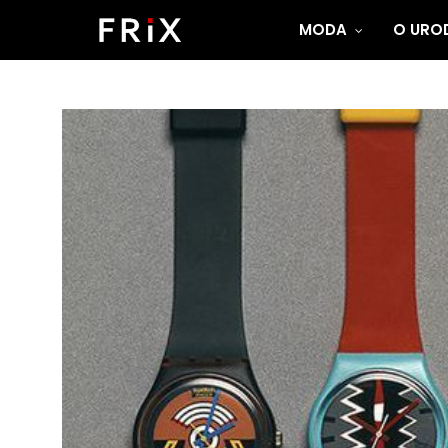
MODA
O UROD