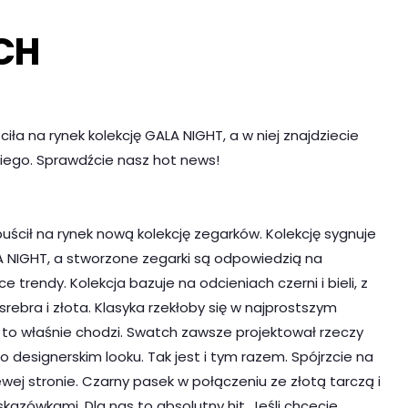
CH
iła na rynek kolekcję GALA NIGHT, a w niej znajdziecie
 niego. Sprawdźcie nasz hot news!
ścił na rynek nową kolekcję zegarków. Kolekcję sygnuje
 NIGHT, a stworzone zegarki są odpowiedzią na
 trendy. Kolekcja bazuje na odcieniach czerni i bieli, z
rebra i złota. Klasyka rzekłoby się w najprostszym
o to właśnie chodzi. Swatch zawsze projektował rzeczy
o designerskim looku. Tak jest i tym razem. Spójrzcie na
wej stronie. Czarny pasek w połączeniu ze złotą tarczą i
kazówkami. Dla nas to absolutny hit. Jeśli chcecie