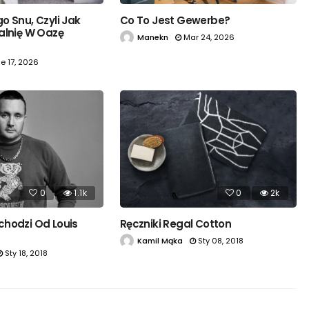
o Snu, Czyli Jak
Co To Jest Gewerbe?
alnię W Oazę
Manekn
Mar 24, 2026
e 17, 2026
0
1.1k
0
2k
hodzi Od Louis
Ręczniki Regal Cotton
Kamil Mąka
Sty 08, 2018
Sty 18, 2018