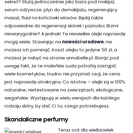
sekret? Służą jednocześnie jako baza pod makijaż,
serum odżywcze, płyn do demakijażu, regenerujący
masaż, fluid na końcówki włosów. Będą także
odpowiednie do regeneracji skórek i paznokci. Brzmi
niewiarygodnie? A jednak! Te niewielkie olejki naprawdę
mogą wiele. Stawiając na
nowości urodowe
, nie
możesz ich pominąć. Koszt olejku to jedyne 50 zł, a
możesz je nabyć na stronie annabelle.pl. Biorąc pod
uwagę fakt, że te maleńkie cuda potrafią zastąpić
wiele kosmetyków, trudno nie przyznać racji, że cena
jest naprawdę atrakcyjna. Co istotne – olejki są w 100%
naturalne, nietestowane na zwierzętach, ekologiczne,
wegańskie. Występują w wielu wersjach dla każdego
rodzaju skóry, by dać Ci to, czego potrzebujesz.
Skandaliczne perfumy
Teraz coś dla wielbicielek