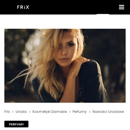
Frix
Uroda
Kosmetyki Damskie
Perfumy
Nowości Urodowe
PERFUMY