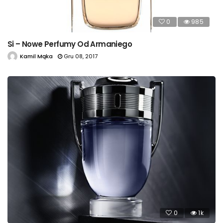
0
985
Si – Nowe Perfumy Od Armaniego
Kamil Mąka
Gru 08, 2017
0
1k