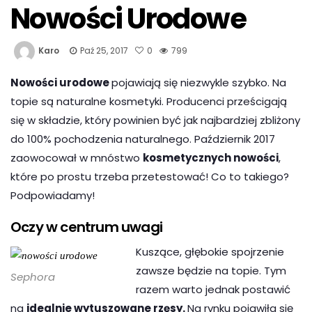
Nowości Urodowe
Karo
Paź 25, 2017
0
799
Nowości urodowe
pojawiają się niezwykle szybko. Na
topie są naturalne kosmetyki. Producenci prześcigają
się w składzie, który powinien być jak najbardziej zbliżony
do 100% pochodzenia naturalnego. Październik 2017
zaowocował w mnóstwo
kosmetycznych nowości
,
które po prostu trzeba przetestować! Co to takiego?
Podpowiadamy!
Oczy w centrum uwagi
Kuszące, głębokie spojrzenie
zawsze będzie na topie. Tym
Sephora
razem warto jednak postawić
na
idealnie wytuszowane rzęsy.
Na rynku pojawiła się