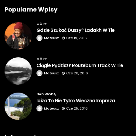
Popularne Wpisy
GÓRY
Gdzie Szukać Duszy? Ladakh W Tle
Mateusz
Cze 19, 2016
GÓRY
Ciągle Pędzisz? Routeburn Track W Tle
Mateusz
Cze 26, 2016
NAD WODĄ
Ibiza To Nie Tylko Wieczna Impreza
Mateusz
Cze 25, 2016