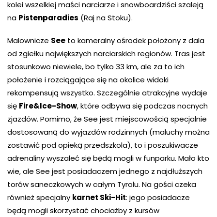
kolei wszelkiej maści narciarze i snowboardziści szaleją
na
Pistenparadies
(Raj na Stoku).
Malownicze
See
to kameralny ośrodek położony z dala
od zgiełku największych narciarskich regionów. Tras jest
stosunkowo niewiele, bo tylko 33 km, ale za to ich
położenie i rozciągające się na okolice widoki
rekompensują wszystko. Szczególnie atrakcyjne wydaje
się
Fire&Ice-Show
, które odbywa się podczas nocnych
zjazdów. Pomimo, że See jest miejscowością specjalnie
dostosowaną do wyjazdów rodzinnych (maluchy można
zostawić pod opieką przedszkola), to i poszukiwacze
adrenaliny wyszaleć się będą mogli w funparku. Mało kto
wie, ale See jest posiadaczem jednego z najdłuższych
torów saneczkowych w całym Tyrolu. Na gości czeka
również specjalny
karnet Ski-Hit
: jego posiadacze
będą mogli skorzystać chociażby z kursów