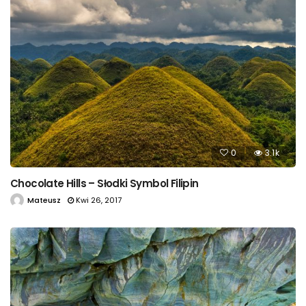
0
3.1k
Chocolate Hills – Słodki Symbol Filipin
Mateusz
Kwi 26, 2017