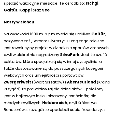
spędzić wakacyjne miesiące. Te ośrodki to:
Ischgl,
Galtür, Kappl
oraz
See
.
Narty w słońcu
Na wysokości 1600 m. n.p.m mieści się urokliwe
Galtür
,
nazywane też „Sercem Silvretty”. Dumą tego miejsca
jest rewolucyjny projekt w dziedzinie sportów zimowych,
czyli wielokrotnie nagradzany
SilvaPark
. Jest to sześć
sektorów, które specjalizują się w innej dyscyplinie, a
także dostosowane są do poszczególnych kategorii
wiekowych oraz umiejętności sportowców.
Zwergerlwelt
(Świat Skrzatów) i
Abenteurland
(Kraina
Przygód) to prawdziwy raj dla dzieciaków – położony
jest w bajkowym lesie i okraszony jest ścieżką dla
młodych myśliwych.
Heldenreich
, czyli Królestwo
Bohaterów, szczególnie upodobali sobie freeriderzy, z