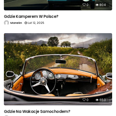
0
804
Gdzie Kamperem W Polsce?
Manekn
Lut 12, 2025
0
650
Gdzie Na Wakacje Samochodem?