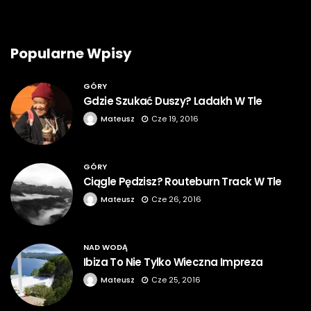
Popularne Wpisy
GÓRY
Gdzie Szukać Duszy? Ladakh W Tle
Mateusz
Cze 19, 2016
GÓRY
Ciągle Pędzisz? Routeburn Track W Tle
Mateusz
Cze 26, 2016
NAD WODĄ
Ibiza To Nie Tylko Wieczna Impreza
Mateusz
Cze 25, 2016