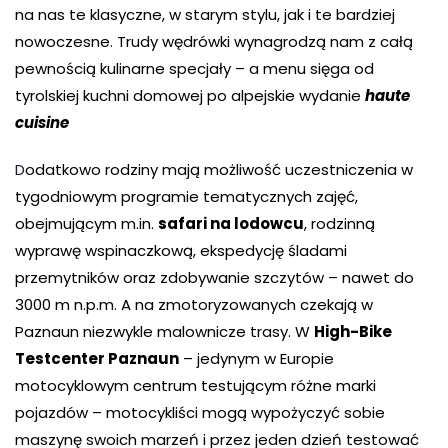
na nas te klasyczne, w starym stylu, jak i te bardziej
nowoczesne. Trudy wędrówki wynagrodzą nam z całą
pewnością kulinarne specjały – a menu sięga od
tyrolskiej kuchni domowej po alpejskie wydanie
haute
cuisine
D
odatkowo rodziny mają możliwość uczestniczenia w
tygodniowym programie tematycznych zajęć,
obejmującym m.in.
safari na lodowcu
, rodzinną
wyprawę wspinaczkową, ekspedycję śladami
przemytników oraz zdobywanie szczytów – nawet do
3000 m n.p.m. A na zmotoryzowanych czekają w
Paznaun niezwykle malownicze trasy. W
High-Bike
Testcenter Paznaun
– jedynym w Europie
motocyklowym centrum testującym różne marki
pojazdów – motocykliści mogą wypożyczyć sobie
maszynę swoich marzeń i przez jeden dzień testować