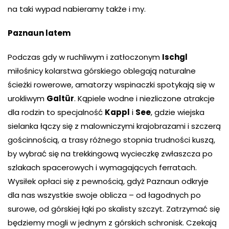
na taki wypad nabieramy także i my.
Paznaun latem
Podczas gdy w ruchliwym i zatłoczonym
Ischgl
miłośnicy kolarstwa górskiego oblegają naturalne
ścieżki rowerowe, amatorzy wspinaczki spotykają się w
urokliwym
Galtür
. Kąpiele wodne i niezliczone atrakcje
dla rodzin to specjalność
Kappl
i
See
, gdzie wiejska
sielanka łączy się z malowniczymi krajobrazami i szczerą
gościnnością, a trasy różnego stopnia trudności kuszą,
by wybrać się na trekkingową wycieczkę zwłaszcza po
szlakach spacerowych i wymagających ferratach.
Wysiłek opłaci się z pewnością, gdyż Paznaun odkryje
dla nas wszystkie swoje oblicza – od łagodnych po
surowe, od górskiej łąki po skalisty szczyt. Zatrzymać się
będziemy mogli w jednym z górskich schronisk. Czekają