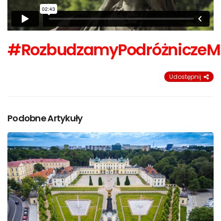
#RozbudzamyPodróżniczeM
Udostępnij
Podobne Artykuły