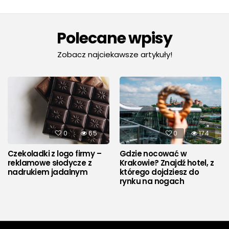
Polecane wpisy
Zobacz najciekawsze artykuły!
0
65
0
174
Czekoladki z logo firmy –
Gdzie nocować w
reklamowe słodycze z
Krakowie? Znajdź hotel, z
nadrukiem jadalnym
którego dojdziesz do
rynku na nogach