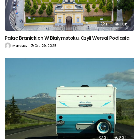
1
1.8k
Pałac Branickich W Białymstoku, Czyli Wersal Podlasia
Mateusz
Gru 29, 2025
0
804