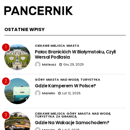
OSTATNIE WPISY
CIEKAWE MIEJSCA
MIASTA
1
Pałac Branickich W Białymstoku, Czyli
Wersal Podlasia
Mateusz
Gru 29, 2025
GÓRY
MIASTA
NAD WODĄ
TURYSTYKA
2
Gdzie Kamperem W Polsce?
Manekn
Lut 12, 2025
CIEKAWE MIEJSCA
GÓRY
MIASTA
NAD WODĄ
3
TURYSTYKA
ZA GRANICĄ
Gdzie Na Wakacje Samochodem?
Manekn
Lut 11, 2025