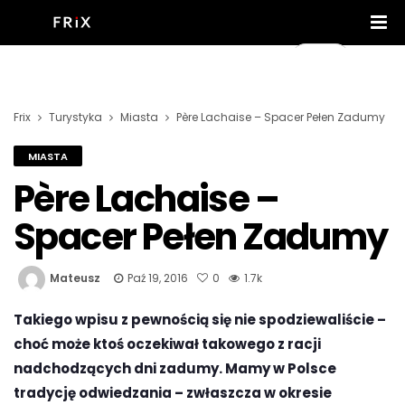
Frix
Turystyka
Miasta
Père Lachaise – Spacer Pełen Zadumy
MIASTA
Père Lachaise –
Spacer Pełen Zadumy
Mateusz
Paź 19, 2016
0
1.7k
Takiego wpisu z pewnością się nie spodziewaliście –
choć może ktoś oczekiwał takowego z racji
nadchodzących dni zadumy. Mamy w Polsce
tradycję odwiedzania – zwłaszcza w okresie