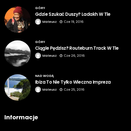
GÓRY
Gdzie Szukać Duszy? Ladakh W Tle
Mateusz
Cze 19, 2016
GÓRY
Ciągle Pędzisz? Routeburn Track W Tle
Mateusz
Cze 26, 2016
NAD WODĄ
Ibiza To Nie Tylko Wieczna Impreza
Mateusz
Cze 25, 2016
Informacje