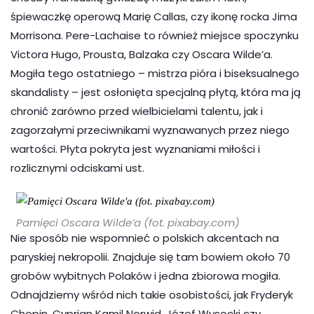
śpiewaczkę operową Marię Callas, czy ikonę rocka Jima
Morrisona. Pere-Lachaise to również miejsce spoczynku
Victora Hugo, Prousta, Balzaka czy Oscara Wilde’a.
Mogiła tego ostatniego – mistrza pióra i biseksualnego
skandalisty – jest osłonięta specjalną płytą, która ma ją
chronić zarówno przed wielbicielami talentu, jak i
zagorzałymi przeciwnikami wyznawanych przez niego
wartości. Płyta pokryta jest wyznaniami miłości i
rozlicznymi odciskami ust.
Pamięci Oscara Wilde’a (fot. pixabay.com)
Nie sposób nie wspomnieć o polskich akcentach na
paryskiej nekropolii. Znajduje się tam bowiem około 70
grobów wybitnych Polaków i jedna zbiorowa mogiła.
Odnajdziemy wśród nich takie osobistości, jak Fryderyk
Chopin, Cyprian Kamil Norwid, Józef Wysocki czy