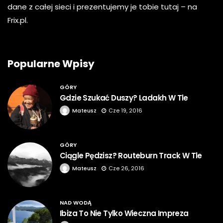
dane z całej sieci i prezentujemy je tobie tutaj – na
Frix.pl.
Popularne Wpisy
GÓRY
Gdzie Szukać Duszy? Ladakh W Tle
Mateusz
Cze 19, 2016
GÓRY
Ciągle Pędzisz? Routeburn Track W Tle
Mateusz
Cze 26, 2016
NAD WODĄ
Ibiza To Nie Tylko Wieczna Impreza