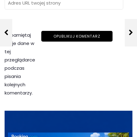
Zapamiętaj
moje dane w
tej
przeglądarce
podczas
pisania
kolejnych
komentarzy.