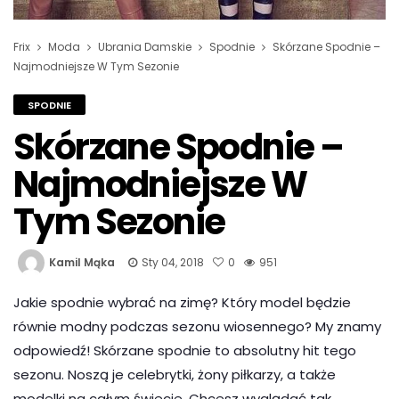
Frix
Moda
Ubrania Damskie
Spodnie
Skórzane Spodnie –
Najmodniejsze W Tym Sezonie
SPODNIE
Skórzane Spodnie –
Najmodniejsze W
Tym Sezonie
Kamil Mąka
Sty 04, 2018
0
951
Jakie spodnie wybrać na zimę? Który model będzie
równie modny podczas sezonu wiosennego? My znamy
odpowiedź! Skórzane spodnie to absolutny hit tego
sezonu. Noszą je celebrytki, żony piłkarzy, a także
modelki na całym świecie. Chcesz wyglądać tak