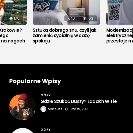
0
176
0
163
Krakowie?
Sztuka dobrego snu, czyli jak
Modernizacja
rego
zamienić sypialnię w oazę
elektryczne
u na nogach
spokoju
przestaje m
Popularne Wpisy
GÓRY
Gdzie Szukać Duszy? Ladakh W Tle
Mateusz
Cze 19, 2016
GÓRY