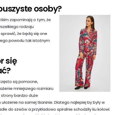
puszyste osoby?
stkim zapominają o tym, że
szelkiego rodzaju
sprawić, że będą się one
z tego powodu tak istotnym
r się
ać?
często są pomocne,
rażenie mniejszego rozmiaru
k strony bardzo duże
 ułożenie na samej tkaninie. Dlatego najlepiej by były w
adle do szwów a przykładowo spiralnie schodziły ku kołowi.