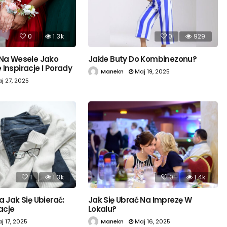
0
1.3k
0
929
 Na Wesele Jako
Jakie Buty Do Kombinezonu?
Inspiracje I Porady
Manekn
Maj 19, 2025
j 27, 2025
1
1.3k
0
1.4k
a Jak Się Ubierać:
Jak Się Ubrać Na Imprezę W
zacje
Lokalu?
j 17, 2025
Manekn
Maj 16, 2025