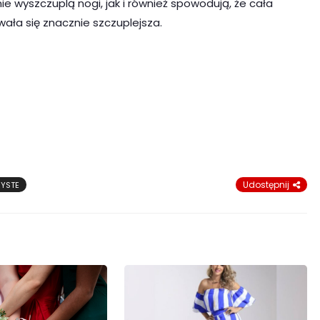
e wyszczuplą nogi, jak i również spowodują, że cała
ała się znacznie szczuplejsza.
Udostępnij
YSTE