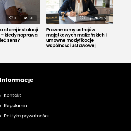
0
191
0
256
 starej instalacji
Prawne ramy ustrojów
Co to
j – kiedy naprawa
majątkowych małżeńskich i
ieć sens?
umowne modyfikacje
wspólności ustawowej
Informacje
Kontakt
Regulamin
Polityka prywatności