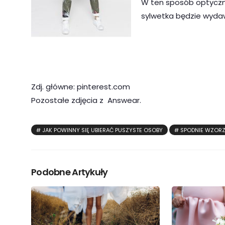
W ten sposób optyczni
sylwetka będzie wydaw
Zdj. główne: pinterest.com
Pozostałe zdjęcia z Answear.
JAK POWINNY SIĘ UBIERAĆ PUSZYSTE OSOBY
SPODNIE WZORZ
Podobne Artykuły