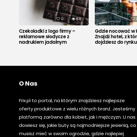
539
0
66
Czekoladki z logo firmy –
Gdzie nocować w 
reklamowe słodycze z
Znajdź hotel, z któ
nadrukiem jadalnym
dojdziesz do rynk
O Nas
Frix.pl to portal, na którym znajdziesz najlepsze
oferty produktowe z wielu różnych branż. Jesteśmy
platformą zarówno dla kobiet, jak i mężczyzn. U nas
dowiesz się, jakie buty są najmodniejsze jesienią, co
musisz mieć w swoim ogrodzie, gdzie najlepiej