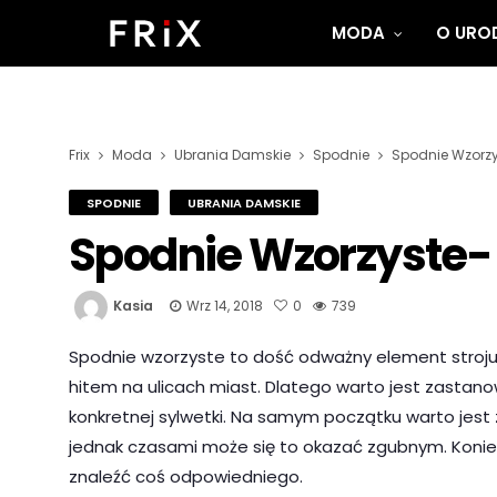
MODA
O UROD
Frix
Moda
Ubrania Damskie
Spodnie
Spodnie Wzorzy
SPODNIE
UBRANIA DAMSKIE
Spodnie Wzorzyste- 
Kasia
Wrz 14, 2018
0
739
Spodnie wzorzyste to dość odważny element stroju
hitem na ulicach miast. Dlatego warto jest zastano
konkretnej sylwetki. Na samym początku warto jest 
jednak czasami może się to okazać zgubnym. Koniec
znaleźć coś odpowiedniego.