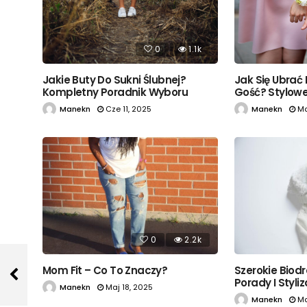
0
1.1k
Jak Się Ubrać
Jakie Buty Do Sukni Ślubnej?
Gość? Stylowe 
Kompletny Poradnik Wyboru
Manekn
Ma
Manekn
Cze 11, 2025
0
2.2k
Mom Fit – Co To Znaczy?
Szerokie Biodr
Porady I Styli
Manekn
Maj 18, 2025
Manekn
Ma