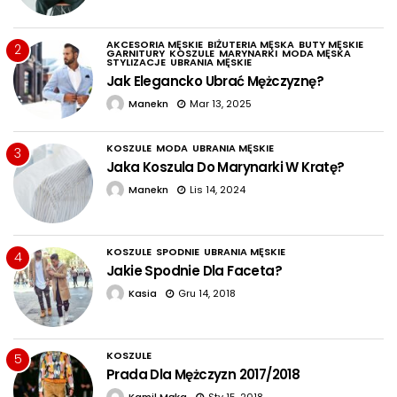
AKCESORIA MĘSKIE
BIŻUTERIA MĘSKA
BUTY MĘSKIE
2
GARNITURY
KOSZULE
MARYNARKI
MODA MĘSKA
STYLIZACJE
UBRANIA MĘSKIE
Jak Elegancko Ubrać Mężczyznę?
Manekn
Mar 13, 2025
KOSZULE
MODA
UBRANIA MĘSKIE
3
Jaka Koszula Do Marynarki W Kratę?
Manekn
Lis 14, 2024
KOSZULE
SPODNIE
UBRANIA MĘSKIE
4
Jakie Spodnie Dla Faceta?
Kasia
Gru 14, 2018
KOSZULE
5
Prada Dla Mężczyzn 2017/2018