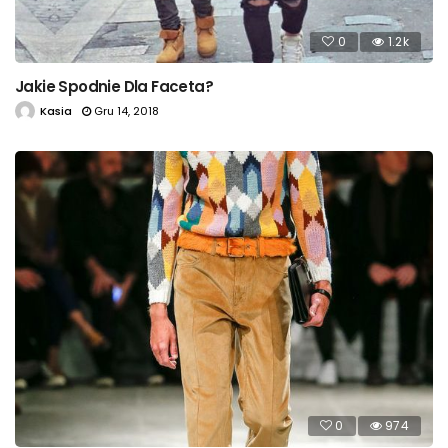
0
1.2k
Jakie Spodnie Dla Faceta?
Kasia
Gru 14, 2018
0
974