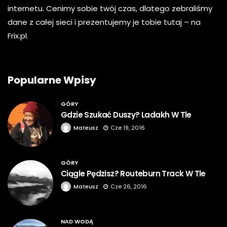
internetu. Cenimy sobie twój czas, dlatego zebraliśmy
dane z całej sieci i prezentujemy je tobie tutaj – na
Frix.pl.
Popularne Wpisy
GÓRY
Gdzie Szukać Duszy? Ladakh W Tle
Mateusz
Cze 19, 2016
GÓRY
Ciągle Pędzisz? Routeburn Track W Tle
Mateusz
Cze 26, 2016
NAD WODĄ