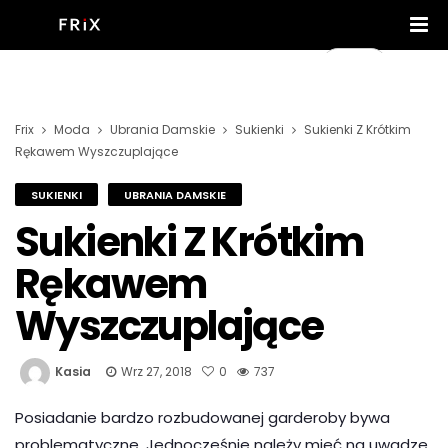
Frix
Moda
Ubrania Damskie
Sukienki
Sukienki Z Krótkim
Rękawem Wyszczuplające
SUKIENKI
UBRANIA DAMSKIE
Sukienki Z Krótkim
Rękawem
Wyszczuplające
Kasia
Wrz 27, 2018
0
737
Posiadanie bardzo rozbudowanej garderoby bywa
problematyczne. Jednocześnie należy mieć na uwadze,