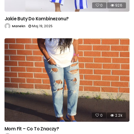
0
926
Jakie Buty Do Kombinezonu?
Manekn
Maj 19, 2025
0
2.2k
Mom Fit – Co To Znaczy?