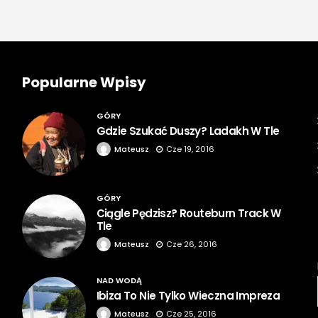
Popularne Wpisy
GÓRY
Gdzie Szukać Duszy? Ladakh W Tle
Mateusz
Cze 19, 2016
GÓRY
Ciągle Pędzisz? Routeburn Track W
Tle
Mateusz
Cze 26, 2016
NAD WODĄ
Ibiza To Nie Tylko Wieczna Impreza
Mateusz
Cze 25, 2016