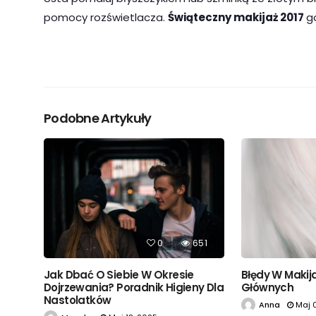
pomocy rozświetlacza.
Świąteczny makijaż 2017
g
Podobne Artykuły
0
651
Jak Dbać O Siebie W Okresie
Błędy W Makij
Dojrzewania? Poradnik Higieny Dla
Głównych
Nastolatków
Anna
Maj 