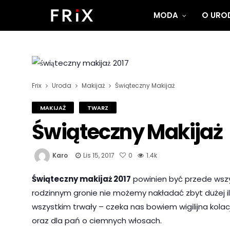
MODA
O UROD
Frix
Uroda
Makijaż
Świąteczny Makijaż
MAKIJAŻ
TWARZ
Świąteczny Makijaż
Karo
Lis 15, 2017
0
1.4k
Świąteczny makijaż 2017
powinien być przede wszys
rodzinnym gronie nie możemy nakładać zbyt dużej il
wszystkim trwały – czeka nas bowiem wigilijna kol
oraz dla pań o ciemnych włosach.