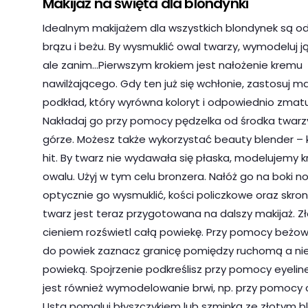
Makijaż na święta dla blondynki
Idealnym makijażem dla wszystkich blondynek są odc
brązu i beżu. By wysmuklić owal twarzy, wymodeluj 
ale zanim…Pierwszym krokiem jest nałożenie kremu
nawilżającego. Gdy ten już się wchłonie, zastosuj m
podkład, który wyrówna koloryt i odpowiednio zmatu
Nakładaj go przy pomocy pędzelka od środka twarzy
górze. Możesz także wykorzystać beauty blender –
hit. By twarz nie wydawała się płaska, modelujemy 
owalu. Użyj w tym celu bronzera. Nałóż go na boki no
optycznie go wysmuklić, kości policzkowe oraz skron
twarz jest teraz przygotowana na dalszy makijaż. 
cieniem rozświetl całą powiekę. Przy pomocy beżo
do powiek zaznacz granicę pomiędzy ruchomą a n
powieką. Spojrzenie podkreślisz przy pomocy eyeline
jest również wymodelowanie brwi, np. przy pomocy cie
Usta pomaluj błyszczykiem lub szminką ze złotym bl