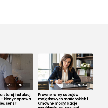
0
189
0
254
 starej instalacji
Prawne ramy ustrojów
Co to
j – kiedy naprawa
majątkowych małżeńskich i
ieć sens?
umowne modyfikacje
wspólności ustawowej