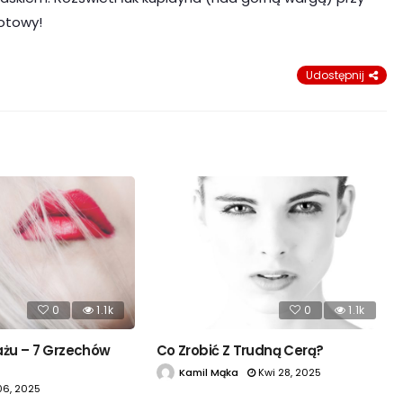
otowy!
Udostępnij
0
1.1k
0
1.1k
ażu – 7 Grzechów
Co Zrobić Z Trudną Cerą?
Kamil Mąka
Kwi 28, 2025
06, 2025