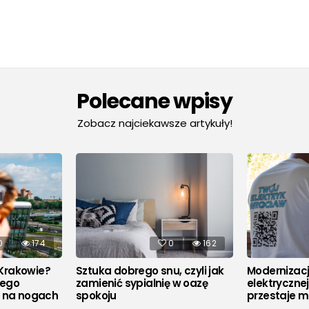
Polecane wpisy
Zobacz najciekawsze artykuły!
0
174
0
162
Krakowie?
Sztuka dobrego snu, czyli jak
Modernizacja
rego
zamienić sypialnię w oazę
elektryczne
u na nogach
spokoju
przestaje m