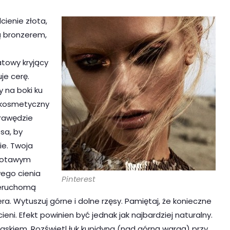
ienie złota,
ją bronzerem,
atowy kryjący
je cerę.
 na boki ku
 kosmetyczny
krawędzie
sa, by
ie. Twoja
Złotawym
wego cienia
Pinterest
ieruchomą
ra. Wytuszuj górne i dolne rzęsy. Pamiętaj, że konieczne
ni. Efekt powinien być jednak jak najbardziej naturalny.
askiem. Rozświetl łuk kupidyna (nad górną wargą) przy