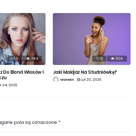
0
744
0
504
ż Do Blond Włosów I
Jaki Makijaż Na Studniówkę?
czu
Manekn
Lut 20, 2025
i 04, 2025
gane pola są oznaczone
*