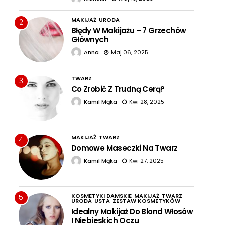
MAKIJAŻ
URODA
2
Błędy W Makijażu – 7 Grzechów
Głównych
Anna
Maj 06, 2025
TWARZ
3
Co Zrobić Z Trudną Cerą?
Kamil Mąka
Kwi 28, 2025
MAKIJAŻ
TWARZ
4
Domowe Maseczki Na Twarz
Kamil Mąka
Kwi 27, 2025
KOSMETYKI DAMSKIE
MAKIJAŻ
TWARZ
5
URODA
USTA
ZESTAW KOSMETYKÓW
Idealny Makijaż Do Blond Włosów
I Niebieskich Oczu