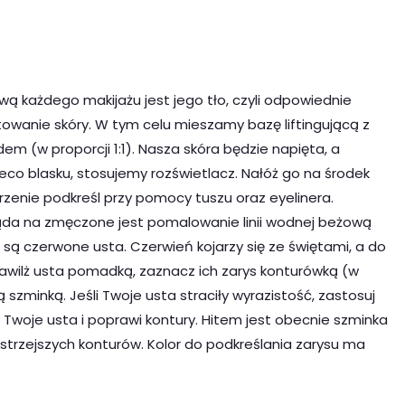
ą każdego makijażu jest jego tło, czyli odpowiednie
owanie skóry. W tym celu mieszamy bazę liftingującą z
em (w proporcji 1:1). Nasza skóra będzie napięta, a
co blasku, stosujemy rozświetlacz. Nałóż go na środek
rzenie podkreśl przy pomocy tuszu oraz eyelinera.
ląda na zmęczone jest pomalowanie linii wodnej beżową
i są czerwone usta. Czerwień kojarzy się ze świętami, a do
nawilż usta pomadką, zaznacz ich zarys konturówką (w
 szminką. Jeśli Twoje usta straciły wyrazistość, zastosuj
Twoje usta i poprawi kontury. Hitem jest obecnie szminka
trzejszych konturów. Kolor do podkreślania zarysu ma