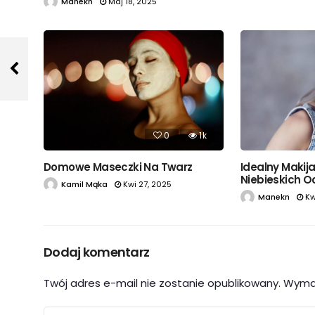
Manekn
Maj 18, 2025
0
1k
Domowe Maseczki Na Twarz
Idealny Makija
Niebieskich O
Kamil Mąka
Kwi 27, 2025
Manekn
Kw
Dodaj komentarz
Twój adres e-mail nie zostanie opublikowany.
Wyma