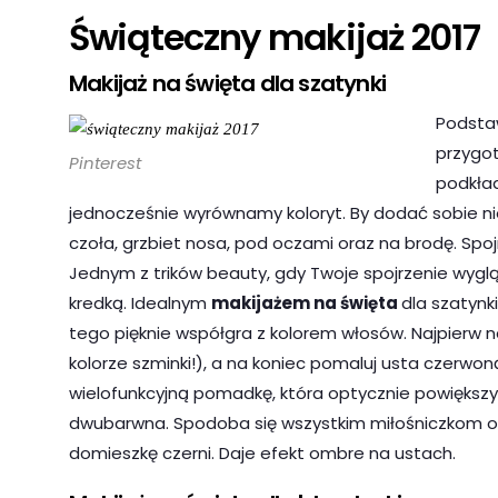
Świąteczny makijaż 2017
Makijaż na święta dla szatynki
Podstaw
przygot
Pinterest
podkład
jednocześnie wyrównamy koloryt. By dodać sobie nie
czoła, grzbiet nosa, pod oczami oraz na brodę. Spoj
Jednym z trików beauty, gdy Twoje spojrzenie wyg
kredką. Idealnym
makijażem na święta
dla szatynk
tego pięknie współgra z kolorem włosów. Najpierw 
kolorze szminki!), a na koniec pomaluj usta czerwoną
wielofunkcyjną pomadkę, która optycznie powiększy 
dwubarwna. Spodoba się wszystkim miłośniczkom os
domieszkę czerni. Daje efekt ombre na ustach.