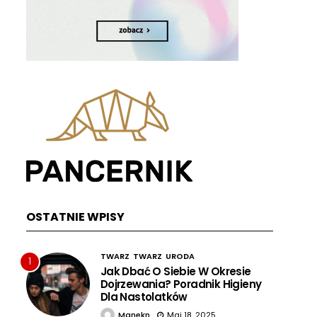
OSTATNIE WPISY
TWARZ
TWARZ
URODA
1
Jak Dbać O Siebie W Okresie
Dojrzewania? Poradnik Higieny
Dla Nastolatków
Manekn
Maj 18, 2025