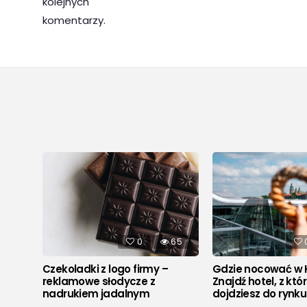
kolejnych
komentarzy.
537
0
65
Czekoladki z logo firmy –
Gdzie nocować w 
reklamowe słodycze z
Znajdź hotel, z któ
nadrukiem jadalnym
dojdziesz do rynk