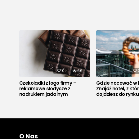
538
0
66
Czekoladki z logo firmy –
Gdzie nocować w 
reklamowe słodycze z
Znajdź hotel, z któ
nadrukiem jadalnym
dojdziesz do rynk
O Nas