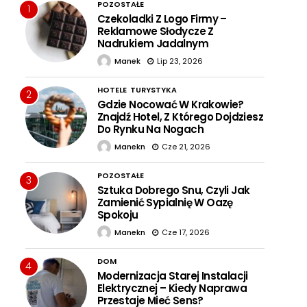
POZOSTAŁE
1
Czekoladki Z Logo Firmy –
Reklamowe Słodycze Z
Nadrukiem Jadalnym
Manek
Lip 23, 2026
HOTELE
TURYSTYKA
2
Gdzie Nocować W Krakowie?
Znajdź Hotel, Z Którego Dojdziesz
Do Rynku Na Nogach
Manekn
Cze 21, 2026
POZOSTAŁE
3
Sztuka Dobrego Snu, Czyli Jak
Zamienić Sypialnię W Oazę
Spokoju
Manekn
Cze 17, 2026
DOM
4
Modernizacja Starej Instalacji
Elektrycznej – Kiedy Naprawa
Przestaje Mieć Sens?