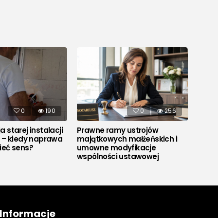
0
190
0
256
 starej instalacji
Prawne ramy ustrojów
Co to
j – kiedy naprawa
majątkowych małżeńskich i
ieć sens?
umowne modyfikacje
wspólności ustawowej
Informacje