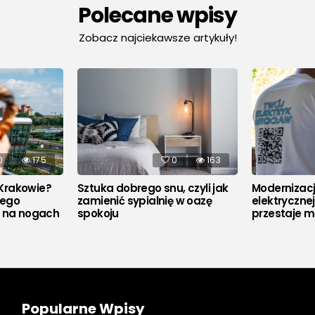
Polecane wpisy
Zobacz najciekawsze artykuły!
0
175
0
163
Krakowie?
Sztuka dobrego snu, czyli jak
Modernizacja
rego
zamienić sypialnię w oazę
elektryczne
u na nogach
spokoju
przestaje m
Popularne Wpisy