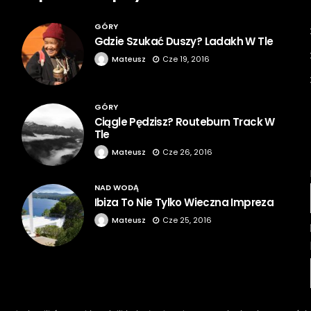
GÓRY
Gdzie Szukać Duszy? Ladakh W Tle
Mateusz
Cze 19, 2016
GÓRY
Ciągle Pędzisz? Routeburn Track W
Tle
Mateusz
Cze 26, 2016
NAD WODĄ
Ibiza To Nie Tylko Wieczna Impreza
Mateusz
Cze 25, 2016