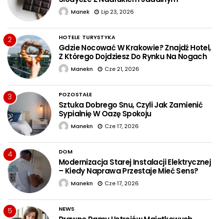
Manek
Lip 23, 2026
HOTELE
TURYSTYKA
2
Gdzie Nocować W Krakowie? Znajdź Hotel,
Z Którego Dojdziesz Do Rynku Na Nogach
Manekn
Cze 21, 2026
POZOSTAŁE
3
Sztuka Dobrego Snu, Czyli Jak Zamienić
Sypialnię W Oazę Spokoju
Manekn
Cze 17, 2026
DOM
4
Modernizacja Starej Instalacji Elektrycznej
– Kiedy Naprawa Przestaje Mieć Sens?
Manekn
Cze 17, 2026
NEWS
5