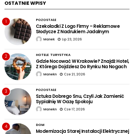
OSTATNIE WPISY
POZOSTAŁE
1
Czekoladki Z Logo Firmy – Reklamowe
Słodycze Z Nadrukiem Jadalnym
Manek
Lip 23, 2026
HOTELE
TURYSTYKA
2
Gdzie Nocować W Krakowie? Znajdź Hotel,
Z Którego Dojdziesz Do Rynku Na Nogach
Manekn
Cze 21, 2026
POZOSTAŁE
3
Sztuka Dobrego Snu, Czyli Jak Zamienić
Sypialnię W Oazę Spokoju
Manekn
Cze 17, 2026
DOM
4
Modernizacja Starej Instalacji Elektrycznej