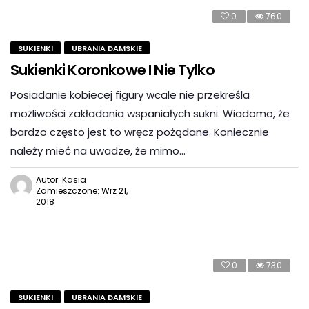
0
760
SUKIENKI
UBRANIA DAMSKIE
Sukienki Koronkowe I Nie Tylko
Posiadanie kobiecej figury wcale nie przekreśla
możliwości zakładania wspaniałych sukni. Wiadomo, że
bardzo często jest to wręcz pożądane. Koniecznie
należy mieć na uwadze, że mimo…
Autor: Kasia
Zamieszczone: Wrz 21,
2018
0
730
SUKIENKI
UBRANIA DAMSKIE