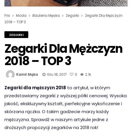
Frix
Moda
Biżuteria Męska
Zegarki
Zegarki Dla Mężczyzn
2018 – TOP 3
ZEGARKI
Zegarki Dla Mężczyzn
2018 – TOP 3
Kamil Mąka
Gru 18, 2017
0
2.1k
Zegarki dla mężczyzn 2018
to artykuł, w którym
przedstawiamy zegarki z wyższej półki cenowej. Wysoka
jakość, ekskluzywny kształt, perfekcyjne wykończenie i
skórzana rączka. O takim gadżecie marzy każdy
mężczyzna. Sprawdź w naszym artykule jedne z
droższych propozycji zegarków na 2018 rok!