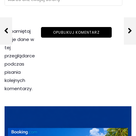
Zapamiętaj
moje dane w
tej
przeglądarce
podczas
pisania
kolejnych
komentarzy.