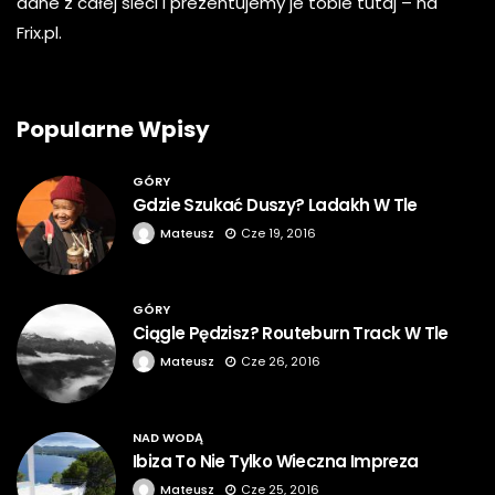
dane z całej sieci i prezentujemy je tobie tutaj – na
Frix.pl.
Popularne Wpisy
GÓRY
Gdzie Szukać Duszy? Ladakh W Tle
Mateusz
Cze 19, 2016
GÓRY
Ciągle Pędzisz? Routeburn Track W Tle
Mateusz
Cze 26, 2016
NAD WODĄ
Ibiza To Nie Tylko Wieczna Impreza
Mateusz
Cze 25, 2016