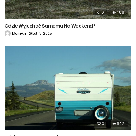
0
488
Gdzie Wyjechać Samemu Na Weekend?
Manekn
Lut 13, 2025
0
802