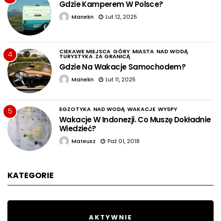
Gdzie Kamperem W Polsce?
Manekn
Lut 12, 2025
CIEKAWE MIEJSCA
GÓRY
MIASTA
NAD WODĄ
4
TURYSTYKA
ZA GRANICĄ
Gdzie Na Wakacje Samochodem?
Manekn
Lut 11, 2025
EGZOTYKA
NAD WODĄ
WAKACJE
WYSPY
5
Wakacje W Indonezji. Co Muszę Dokładnie
Wiedzieć?
Mateusz
Paź 01, 2018
KATEGORIE
AKTYWNIE