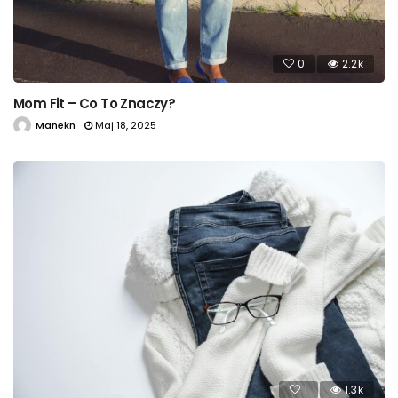
0
2.2k
Mom Fit – Co To Znaczy?
Manekn
Maj 18, 2025
1
1.3k