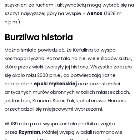
stęsknieni za ruchem i aktywnością mogą wybrać się na
szczyt najwyższej góry na wyspie –
Aenos
(1628 m
n.p.m.).
Burzliwa historia
Można śmiało powiedzieć, że Kefalinia to wyspa
kosmopolityczna. Pozostało na niej wiele śladów kultur,
które przez wieki tworzyły jej historię. Wszystko zaczęło
się około roku 2000 p.n.e., co potwierdzają liczne
nekropolie z
epoki mykeńskiej
oraz pozostałości
antycznych murów obronnych w takich miasteczkach,
jak Kastron, Kranea i Sami. Tak, bohaterowie Homera
przechadzali się miejscowymi wybrzeżami.
W 189 roku p.n.e. wyspa została podbita i zajęta
przez
Rzymian
. Później wyspą władali Normanowie,