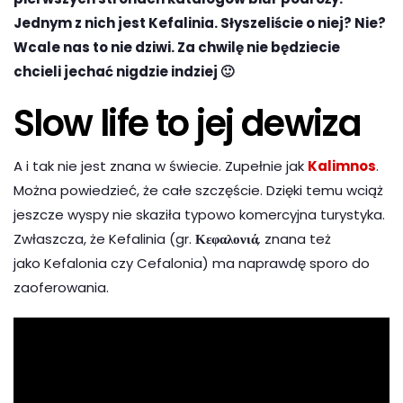
Jednym z nich jest Kefalinia. Słyszeliście o niej? Nie?
Wcale nas to nie dziwi. Za chwilę nie będziecie
chcieli jechać nigdzie indziej 🙂
Slow life to jej dewiza
A i tak nie jest znana w świecie. Zupełnie jak
Kalimnos
.
Można powiedzieć, że całe szczęście. Dzięki temu wciąż
jeszcze wyspy nie skaziła typowo komercyjna turystyka.
Zwłaszcza, że Kefalinia (gr.
Κεφαλονιά
,
znana też
jako Kefalonia czy Cefalonia) ma naprawdę sporo do
zaoferowania.