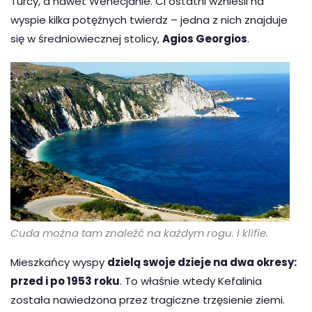
Turcy, a nawet Wenecjanie. Ci ostatni wznieśli na
wyspie kilka potężnych twierdz – jedna z nich znajduje
się w średniowiecznej stolicy,
Agios Georgios
.
Cuda można tam znaleźć na każdym rogu. I klifie.
Mieszkańcy wyspy
dzielą swoje dzieje na dwa okresy:
przed i po 1953 roku
. To właśnie wtedy Kefalinia
została nawiedzona przez tragiczne trzęsienie ziemi.