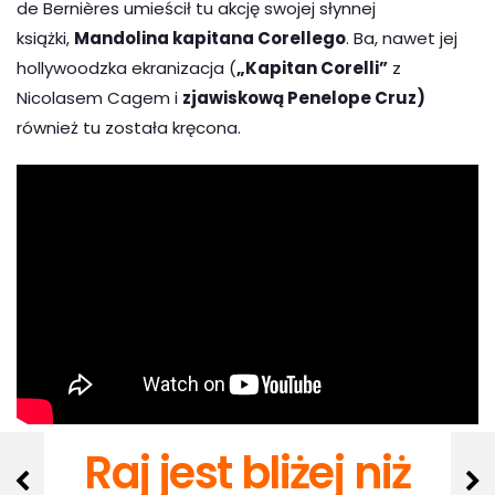
de Bernières umieścił tu akcję swojej słynnej
książki,
Mandolina kapitana Corellego
. Ba, nawet jej
hollywoodzka ekranizacja (
„Kapitan Corelli”
z
Nicolasem Cagem i
zjawiskową Penelope Cruz)
również tu została kręcona.
Raj jest bliżej niż