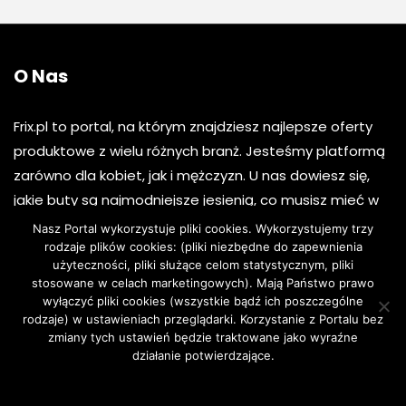
O Nas
Frix.pl to portal, na którym znajdziesz najlepsze oferty
produktowe z wielu różnych branż. Jesteśmy platformą
zarówno dla kobiet, jak i mężczyzn. U nas dowiesz się,
jakie buty są najmodniejsze jesienią, co musisz mieć w
swoim ogrodzie, gdzie najlepiej wybrać się na wakacje i
Nasz Portal wykorzystuje pliki cookies. Wykorzystujemy trzy
wiele, wiele więcej. Naszym celem jest przekazanie ci
rodzaje plików cookies: (pliki niezbędne do zapewnienia
użyteczności, pliki służące celom statystycznym, pliki
najważniejszych informacji i najlepszych ofert z całego
stosowane w celach marketingowych). Mają Państwo prawo
internetu. Cenimy sobie twój czas, dlatego zebraliśmy
wyłączyć pliki cookies (wszystkie bądź ich poszczególne
rodzaje) w ustawieniach przeglądarki. Korzystanie z Portalu bez
dane z całej sieci i prezentujemy je tobie tutaj – na
zmiany tych ustawień będzie traktowane jako wyraźne
Frix.pl.
działanie potwierdzające.
Zgoda
Dowiedz się więcej.