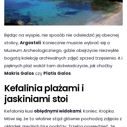
Będąc na wyspie, nie sposób nie odwiedzić jej obecnej
stolicy,
Argostoli
. Koniecznie musicie wybrać się o
Muzeum Archeologicznego, gdzie obejrzycie niezwykle
bogatą kolekcję archiwalnych zdjęć sprzed trzęsienia. A i
pięknych plaż wokół tam doświadczycie, jak choćby
Makris Galos
czy
Platis Galos
.
Kefalinia plażami i
jaskiniami stoi
Kefalonia kusi
obłędnymi widokami
. Koniec. Kropka.
Mówi się, że to właśnie stąd głównie pochodzą zdjęcia z
okładek greckich biur podróży. Trzeba powiedzieć, że