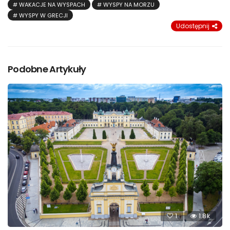
WAKACJE NA WYSPACH
WYSPY NA MORZU
WYSPY W GRECJI
Udostępnij
Podobne Artykuły
1
1.8k