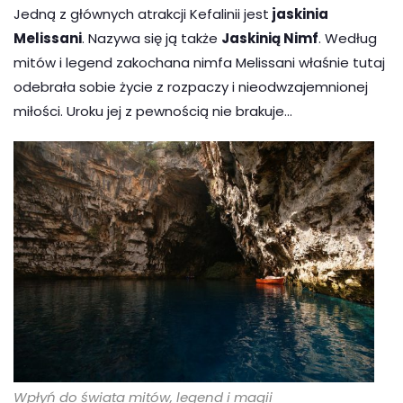
Jedną z głównych atrakcji Kefalinii jest
jaskinia
Melissani
. Nazywa się ją także
Jaskinią Nimf
. Według
mitów i legend zakochana nimfa Melissani właśnie tutaj
odebrała sobie życie z rozpaczy i nieodwzajemnionej
miłości. Uroku jej z pewnością nie brakuje…
Wpłyń do świata mitów, legend i magii