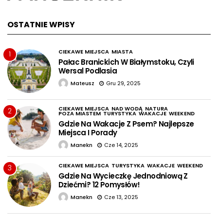
OSTATNIE WPISY
CIEKAWE MIEJSCA
MIASTA
1
Pałac Branickich W Białymstoku, Czyli
Wersal Podlasia
Mateusz
Gru 29, 2025
CIEKAWE MIEJSCA
NAD WODĄ
NATURA
2
POZA MIASTEM
TURYSTYKA
WAKACJE
WEEKEND
Gdzie Na Wakacje Z Psem? Najlepsze
Miejsca I Porady
Manekn
Cze 14, 2025
CIEKAWE MIEJSCA
TURYSTYKA
WAKACJE
WEEKEND
3
Gdzie Na Wycieczkę Jednodniową Z
Dziećmi? 12 Pomysłów!
Manekn
Cze 13, 2025