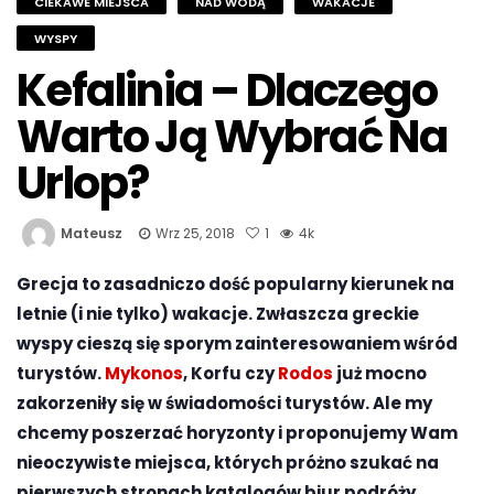
CIEKAWE MIEJSCA
NAD WODĄ
WAKACJE
WYSPY
Kefalinia – Dlaczego
Warto Ją Wybrać Na
Urlop?
Mateusz
Wrz 25, 2018
1
4k
Grecja to zasadniczo dość popularny kierunek na
letnie (i nie tylko) wakacje. Zwłaszcza greckie
wyspy cieszą się sporym zainteresowaniem wśród
turystów.
Mykonos
, Korfu czy
Rodos
już mocno
zakorzeniły się w świadomości turystów. Ale my
chcemy poszerzać horyzonty i proponujemy Wam
nieoczywiste miejsca, których próżno szukać na
pierwszych stronach katalogów biur podróży.