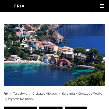
Frix
Turystyka
Ciekawe Miejsca
Kefalinia – Dlaczego Warto
Ją Wybrać Na Urlop?