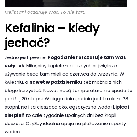
Melissani oczaruje Was. To nie żart.
Kefalinia – kiedy
jechać?
Jedno jest pewne.
Pogoda nie rozczaruje tam Was
cały rok
. Miłośnicy kąpieli słonecznych największe
używanie będą tam mieli od czerwca do września. W
kwietniu, a
nawet w październiku
też można z nich
błogo korzystać. Nawet nocą temperatura nie spada tu
poniżej 20 stopni. W ciągu dnia średnio jest tu około 28
stopni. No i ta ciesząca oko, egzotyczna woda!
Lipiec i
sierpień
to całe tygodnie upalnych dni bez kropli
deszczu. Czyżby idealna opcja na plażowanie i sporty
wodne.