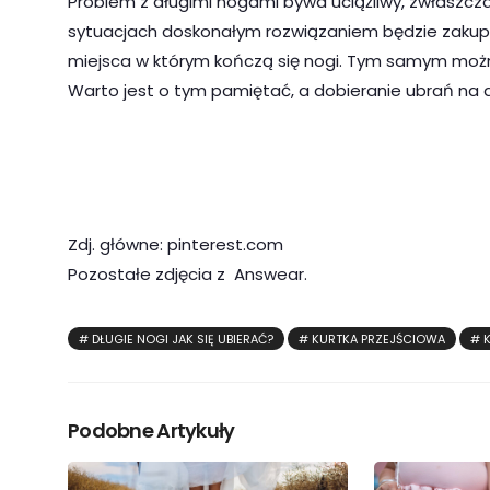
Problem z długimi nogami bywa uciążliwy, zwłaszcza
sytuacjach doskonałym rozwiązaniem będzie zakupien
miejsca w którym kończą się nogi. Tym samym można
Warto jest o tym pamiętać, a dobieranie ubrań na 
Zdj. główne: pinterest.com
Pozostałe zdjęcia z Answear.
DŁUGIE NOGI JAK SIĘ UBIERAĆ?
KURTKA PRZEJŚCIOWA
Podobne Artykuły