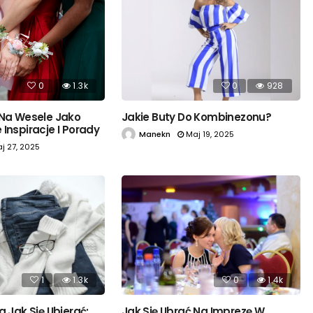
0
1.3k
0
928
 Na Wesele Jako
Jakie Buty Do Kombinezonu?
Inspiracje I Porady
Manekn
Maj 19, 2025
j 27, 2025
1
1.3k
0
1.4k
a Jak Się Ubierać:
Jak Się Ubrać Na Imprezę W