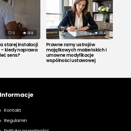
0
189
0
254
 starej instalacji
Prawne ramy ustrojów
Co to
j – kiedy naprawa
majątkowych małżeńskich i
ieć sens?
umowne modyfikacje
wspólności ustawowej
Informacje
Kontakt
Regulamin
Polityka prywatności