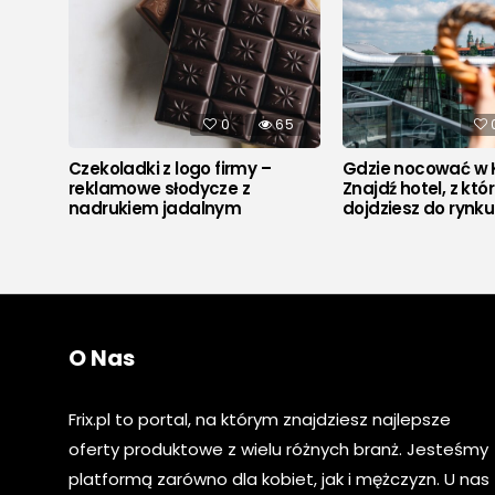
537
0
65
Czekoladki z logo firmy –
Gdzie nocować w 
reklamowe słodycze z
Znajdź hotel, z któ
nadrukiem jadalnym
dojdziesz do rynk
O Nas
Frix.pl to portal, na którym znajdziesz najlepsze
oferty produktowe z wielu różnych branż. Jesteśmy
platformą zarówno dla kobiet, jak i mężczyzn. U nas