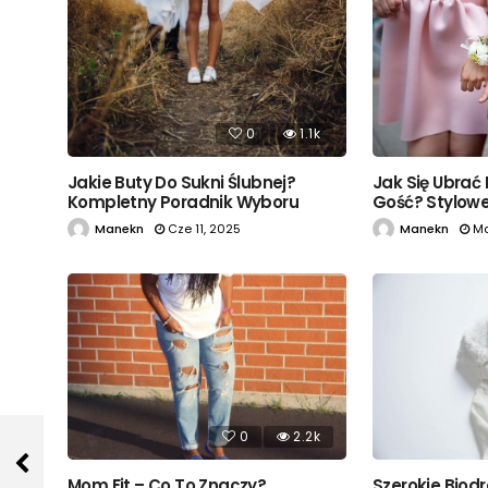
0
1.1k
Jak Się Ubrać
Jakie Buty Do Sukni Ślubnej?
Gość? Stylowe 
Kompletny Poradnik Wyboru
Manekn
Ma
Manekn
Cze 11, 2025
0
2.2k
Mom Fit – Co To Znaczy?
Szerokie Biodr