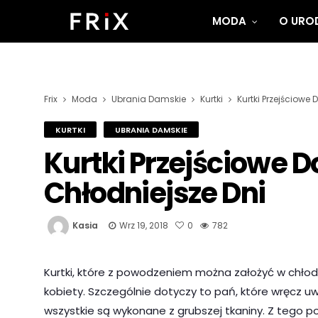
MODA
O UROD
Frix
Moda
Ubrania Damskie
Kurtki
Kurtki Przejściowe
KURTKI
UBRANIA DAMSKIE
Kurtki Przejściowe 
Chłodniejsze Dni
Kasia
Wrz 19, 2018
0
782
Kurtki, które z powodzeniem można założyć w chłodn
kobiety. Szczególnie dotyczy to pań, które wręcz uwi
wszystkie są wykonane z grubszej tkaniny. Z tego p