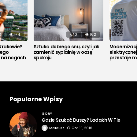
0
174
0
162
Krakowie?
Sztuka dobrego snu, czyli jak
Modernizacja
rego
zamienić sypialnię w oazę
elektryczne
u na nogach
spokoju
przestaje m
Popularne Wpisy
GÓRY
Gdzie Szukać Duszy? Ladakh W Tle
Mateusz
Cze 19, 2016