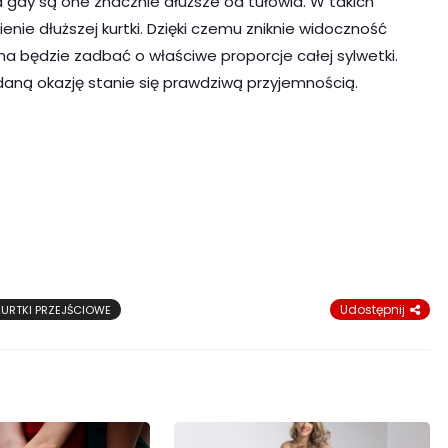
 gdy są one znacznie dłuższe od tułowia. W takich
ie dłuższej kurtki. Dzięki czemu zniknie widoczność
 będzie zadbać o właściwe proporcje całej sylwetki.
daną okazję stanie się prawdziwą przyjemnością.
Udostępnij
KURTKI PRZEJŚCIOWE