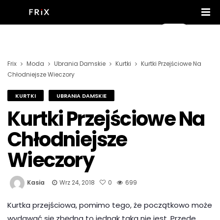
Frix
Moda
Ubrania Damskie
Kurtki
Kurtki Przejściowe Na
Chłodniejsze Wieczory
KURTKI
UBRANIA DAMSKIE
Kurtki Przejściowe Na
Chłodniejsze
Wieczory
Kasia
Wrz 24, 2018
0
699
Kurtka przejściowa, pomimo tego, że początkowo może
wydawać się zbędna to jednak taka nie jest. Przede