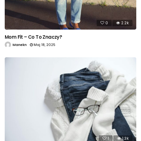
0
2.2k
Mom Fit – Co To Znaczy?
Manekn
Maj 18, 2025
1
1.3k