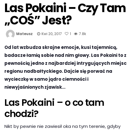
Las Pokaini – Czy Tam
„COŚ” Jest?
Mateusz
Kwi 20, 2017
1
7.8k
Od lat wzbudza skrajne emocje, kusi tajemnicą,
badacze łamią sobie nad nim głowy. Las Pokaini to z
pewnością jedno z najbardziej intrygujących miejsc
regionu nadbałtyckiego. Dajcie się porwać na
wycieczkę w samo jądro ciemności i
niewyjaśnionych zjawisk…
Las Pokaini – o co tam
chodzi?
Nikt by pewnie nie zawiesił oka na tym terenie, gdyby