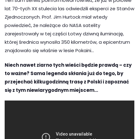
Ten sam serwis poinformował również, że już w połowie
lat 70-tych XX stulecia las odwiedzili eksperci ze Stanów
Zjednoczonych. Prof. Jim Hurtock miał wtedy
powiedzieć, że należące do NASA satelity
zarejestrowały w tej części Łotwy dziwną iluminację,
której średnica wynosiła 350 kilometrów, a epicentrum
znajdowało się właśnie w lesie Pokaini…
Niech nawet ziarno tych wieści będzie prawdą – czy
to ważne? Sama legenda skłania już do tego, by
przejechać kilkugodzinną trasę z Polski i zapoznać
się z tym niewiarygodnym miejscem…