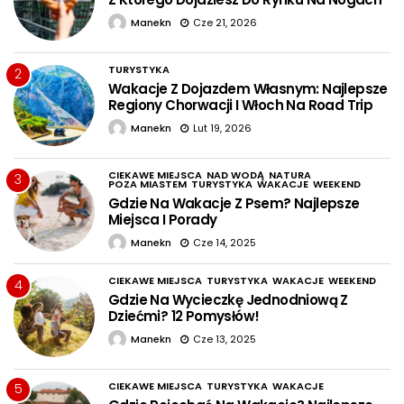
Manekn
Cze 21, 2026
TURYSTYKA
2
Wakacje Z Dojazdem Własnym: Najlepsze
Regiony Chorwacji I Włoch Na Road Trip
Manekn
Lut 19, 2026
CIEKAWE MIEJSCA
NAD WODĄ
NATURA
3
POZA MIASTEM
TURYSTYKA
WAKACJE
WEEKEND
Gdzie Na Wakacje Z Psem? Najlepsze
Miejsca I Porady
Manekn
Cze 14, 2025
CIEKAWE MIEJSCA
TURYSTYKA
WAKACJE
WEEKEND
4
Gdzie Na Wycieczkę Jednodniową Z
Dziećmi? 12 Pomysłów!
Manekn
Cze 13, 2025
CIEKAWE MIEJSCA
TURYSTYKA
WAKACJE
5