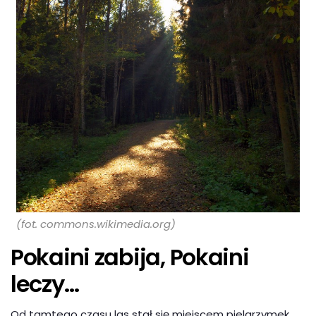
(fot. commons.wikimedia.org)
Pokaini zabija, Pokaini
leczy…
Od tamtego czasu las stał się miejscem pielgrzymek