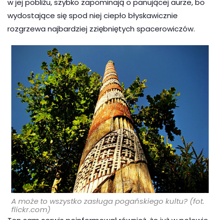
w jej pobliżu, szybko zapominają o panującej aurze, bo
wydostające się spod niej ciepło błyskawicznie
rozgrzewa najbardziej zziębniętych spacerowiczów.
A może to wszystko zasługa pogańskiego kultu? (fot.
flickr.com)