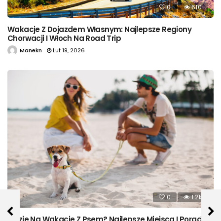
0
610
Wakacje Z Dojazdem Własnym: Najlepsze Regiony
Chorwacji I Włoch Na Road Trip
Manekn
Lut 19, 2026
0
1.2k
Gdzie Na Wakacje Z Psem? Najlepsze Miejsca I Porady