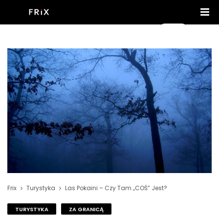
Frix
Turystyka
Las Pokaini – Czy Tam „COŚ” Jest?
TURYSTYKA
ZA GRANICĄ