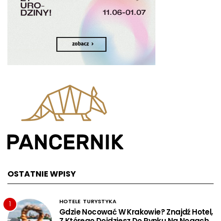
OSTATNIE WPISY
HOTELE
TURYSTYKA
1
Gdzie Nocować W Krakowie? Znajdź Hotel,
Z Którego Dojdziesz Do Rynku Na Nogach