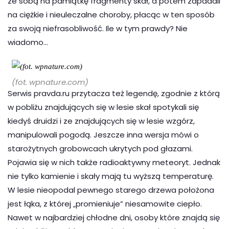
ze sobą na pamiątkę fragmenty skał, a potem zapadali
na ciężkie i nieuleczalne choroby, płacąc w ten sposób
za swoją niefrasobliwość. Ile w tym prawdy? Nie
wiadomo…
(fot. wpnature.com)
Serwis pravda.ru przytacza też legendę, zgodnie z którą
w pobliżu znajdujących się w lesie skał spotykali się
kiedyś druidzi i ze znajdujących się w lesie wzgórz,
manipulowali pogodą. Jeszcze inna wersja mówi o
starożytnych grobowcach ukrytych pod głazami.
Pojawia się w nich także radioaktywny meteoryt. Jednak
nie tylko kamienie i skały mają tu wyższą temperaturę.
W lesie nieopodal pewnego starego drzewa położona
jest łąka, z której „promieniuje” niesamowite ciepło.
Nawet w najbardziej chłodne dni, osoby które znajdą się