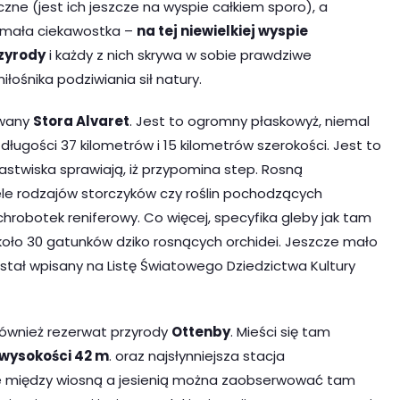
zne (jest ich jeszcze na wyspie całkiem sporo), a
k mała ciekawostka –
na tej niewielkiej wyspie
rzyrody
i każdy z nich skrywa w sobie prawdziwe
łośnika podziwiania sił natury.
zwany
Stora Alvaret
. Jest to ogromny płaskowyż, niemal
ługości 37 kilometrów i 15 kilometrów szerokości. Jest to
pastwiska sprawiają, iż przypomina step. Rosną
ele rodzajów storczyków czy roślin pochodzących
 chrobotek reniferowy. Co więcej, specyfika gleby jak tam
oło 30 gatunków dziko rosnących orchidei. Jeszcze mało
ostał wpisany na Listę Światowego Dziedzictwa Kultury
ównież rezerwat przyrody
Ottenby
. Mieści się tam
 wysokości 42 m
. oraz najsłynniejsza stacja
sie między wiosną a jesienią można zaobserwować tam