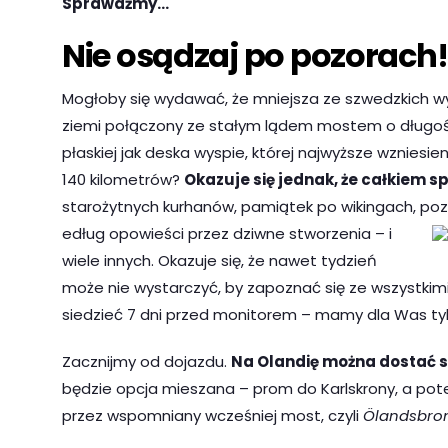
Sprawdźmy…
Nie osądzaj po pozorach!
Mogłoby się wydawać, że mniejsza ze szwedzkich wys
ziemi połączony ze stałym lądem mostem o długości 
płaskiej jak deska wyspie, której najwyższe wzniesien
140 kilometrów?
Okazuje się jednak, że całkiem sp
starożytnych kurhanów, pamiątek po wikingach, poz
edług opowieści przez dziwne stworzenia – i
wiele innych. Okazuje się, że nawet tydzień
może nie wystarczyć, by zapoznać się ze wszystkimi 
siedzieć 7 dni przed monitorem – mamy dla Was tylk
Zacznijmy od dojazdu.
Na Olandię można dostać s
będzie opcja mieszana – prom do Karlskrony, a po
przez wspomniany wcześniej most, czyli
Ölandsbro