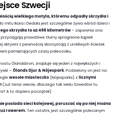
ejsce Szwecji
ością wielkiego motyla, któremu odpadły skrzydła i
o mitu Ikara i Dedala jest szczególnie żywa wśród dzieci i
ego skrzydła to aż 496 kilometrów
– zapewnia ona
em przyciągają prawdziwe tłumy spragnione kąpieli
ej aktywni z pewnością skorzystają z urokliwych ścieżek
ieni pamiętających czasy paleozoiku.
stu Ölandsbron, znajduje się jeden z największych i
rywki –
Ölands Djur & Nöjespark
. Podzielony on jest na
ległe
wesołe miasteczko
(Nöjesparks) z
licznymi
em
(Już teraz wiecie, dlaczego tak wielu Szwedów tu
ża? A to dopiero początek)
e posiada sieci kolejowej, poruszać się po niej można
uż rowerem.
Ten ostatni, jest szczególnie polecanym