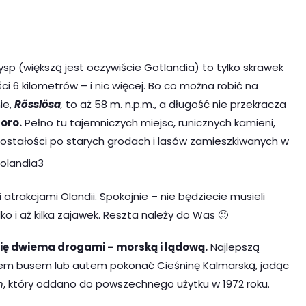
p (większą jest oczywiście Gotlandia) to tylko skrawek
6 kilometrów – i nic więcej. Bo co można robić na
ie,
Rösslösa
,
to aż 58 m. n.p.m., a długość nie przekracza
oro.
Pełno tu tajemniczych miejsc, runicznych kamieni,
ostałości po starych grodach i lasów zamieszkiwanych w
atrakcjami Olandii. Spokojnie – nie będziecie musieli
o i aż kilka zajawek. Reszta należy do Was 🙂
ię dwiema drogami – morską i lądową.
Najlepszą
tem busem lub autem pokonać Cieśninę Kalmarską, jadąc
n
, który oddano do powszechnego użytku w 1972 roku.