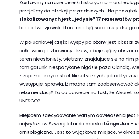
Zostawmy na razie perełki historyczno – archeologic
przejdźmy do atrakcji przyrodniczych… Na począte
zlokalizowanych jest „jedynie” 17 rezerwatów p
bogactwo zjawisk, które uradują serca niejednego mi
W południowej części wyspy położony jest obszar 
całkowicie pozbawiony drzew, obejmujący obszar o d
teren nieosłonięty, wietrzny, znajdujące się na nim 
tam gatunki niespotykane nigdzie poza Olandią, wi
z zupełnie innych stref klimatycznych, jak arktyczny
występuje, sprawia, iż można tam zaobserwować ok
rekomendacji? To co powiecie na fakt, że Alvaret z
UNESCO?
Miejscem zdecydowanie wartym odwiedzenia jest r
najwyższa w Szwecji latarnia morska
Långe Jan – o
ornitologiczna. Jest to wyjątkowe miejsce, w okre