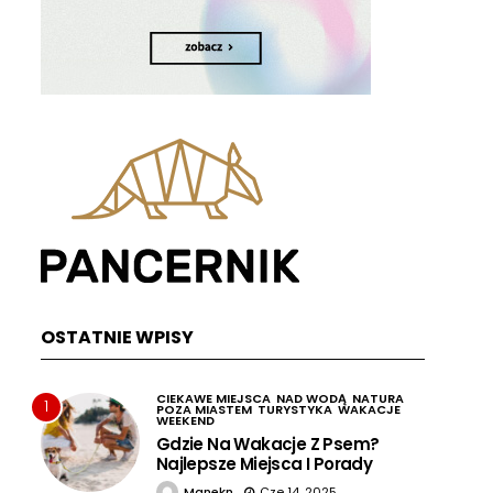
OSTATNIE WPISY
CIEKAWE MIEJSCA
NAD WODĄ
NATURA
1
POZA MIASTEM
TURYSTYKA
WAKACJE
WEEKEND
Gdzie Na Wakacje Z Psem?
Najlepsze Miejsca I Porady
Manekn
Cze 14, 2025