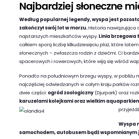
Najbardziej słoneczne mi
Według popularnej legendy, wyspa jest pozostał
zakończył swój lot w morzu.
Historia nawiązująca d
najstarszych mieszkańców wyspy.
Linia brzegowa t
całkiem sporą liczbę kilkudziesięciu plaż, które lat
słonecznych – zwłaszcza rodzin z dziećmi. Ci bardzi
spacerowych i rowerowych, które wiją się wśród wap
Ponadto na południowym brzegu wyspy, w pobliżu mo
najczęściej odwiedzanych w całym kraju parków roz
dwie części:
ogród zoologiczny
(Djurpark) oraz roz
karuzelami kolejkami oraz wielkim aquaparki
przyjeżd
Wyspa ni
samochodem, autobusem bądź wspomnianym j