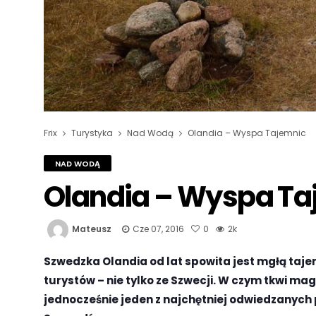
Frix
Turystyka
Nad Wodą
Olandia – Wyspa Tajemnic
NAD WODĄ
Olandia – Wyspa Ta
Mateusz
Cze 07, 2016
0
2k
Szwedzka Olandia od lat spowita jest mgłą tajem
turystów – nie tylko ze Szwecji. W czym tkwi ma
jednocześnie jeden z najchętniej odwiedzanyc