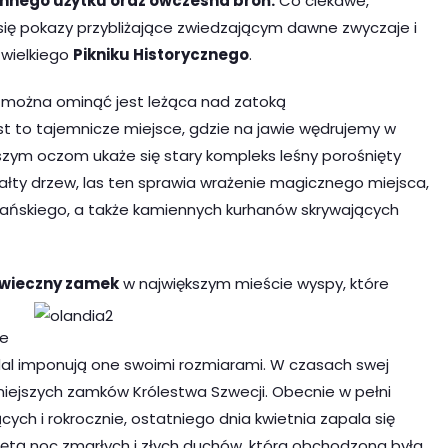
nnego użytku oraz ówczesna broń.
Co ciekawe,
ę pokazy przybliżające zwiedzającym dawne zwyczaje i
 wielkiego
Pikniku Historycznego
.
e można ominąć jest leżąca nad zatoką
est to tajemnicze miejsce, gdzie na jawie wędrujemy w
szym oczom ukaże się stary kompleks leśny porośnięty
łty drzew, las ten sprawia wrażenie magicznego miejsca,
gańskiego, a także kamiennych kurhanów skrywających
-wieczny zamek
w największym mieście wyspy, które
ze
nadal imponują one swoimi rozmiarami. W czasach swej
żniejszych zamków Królestwa Szwecji. Obecnie w pełni
ych i rokrocznie, ostatniego dnia kwietnia zapala się
świętą noc zmarłych i złych duchów, która obchodzona była