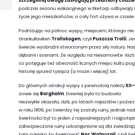
szczególną uwagę zasługują przedmioty codzie
podczas sezonu wakacyjnego w Eketorp odbywają si
życie jego mieszkańców, a cały fort ożywa w czasie
Podróżując na północ wyspy, miejscem, którego ni
Grankullaviken
Trollskogen
, czyli
Puszcza Trolli
. J
świecie wyobraźni stworzonym przez siły natury. Na
dębami i sosnami. Ze względu na niesamowite kszta
co potęguje też obecność licznych miejsc kultu po
historię sprzed tysiąca (a może i więcej) lat.
Do głównych atrakcji wyspy z pewnością należy
XII
zowie się
Borgholm
. Dawniej była to budo
wla
niezwykle okazała, dziś, po latach najazdów i pożar
w roku 1806, po twierdzy tej zostały ruiny, jednak 
świetności był to jeden z najważniejszych i najpotę
zabezpieczone ruiny udostępnione są dla zwiedzając
tam ogniska, by świętować
Noc Walpurgii
, czyli 