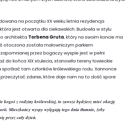
dowana na początku XX wieku letnia rezydencja
która jest otwarta dla ciekawskich. Budowla w stylu
go architekta
Torbena Gruta
, który na swoim koncie ma
 zaś otoczona została malowniczym parkiem
 zapomnianej przez bogaczy wyspie jest w pełni
ż do końca XIX stulecia, stanowiła tereny łowieckie
a spotkać tam członków królewskiego rodu. Xannonce
zeczytać zdanie, które daje nam na to dość spore
e kogoś z rodziny królewskiej, to zawsze będziesz mieć okazję
torii. Mieszkańcy wyspy wylęgają tego dnia tłumnie, żeby
ię przez cały dzień.