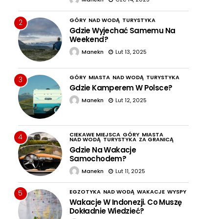
GÓRY
NAD WODĄ
TURYSTYKA
2
Gdzie Wyjechać Samemu Na
Weekend?
Manekn
Lut 13, 2025
GÓRY
MIASTA
NAD WODĄ
TURYSTYKA
3
Gdzie Kamperem W Polsce?
Manekn
Lut 12, 2025
CIEKAWE MIEJSCA
GÓRY
MIASTA
4
NAD WODĄ
TURYSTYKA
ZA GRANICĄ
Gdzie Na Wakacje
Samochodem?
Manekn
Lut 11, 2025
EGZOTYKA
NAD WODĄ
WAKACJE
WYSPY
5
Wakacje W Indonezji. Co Muszę
Dokładnie Wiedzieć?