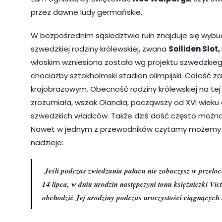
przez dawne ludy germańskie.
W bezpośrednim sąsiedztwie ruin znajduje się wybu
szwedzkiej rodziny królewskiej, zwana
Solliden Slot,
włoskim wzniesiona została wg projektu szwedzkie
chociażby sztokholmski stadion olimpijski. Całość
krajobrazowym. Obecność rodziny królewskiej na tej
zrozumiała, wszak Olandia, począwszy od XVI wieku a
szwedzkich władców. Także dziś dość często możn
Nawet w jednym z przewodników czytamy możemy pr
nadzieje:
Jeśli podczas zwiedzania pałacu nie zobaczysz w przeloci
14 lipca, w dniu urodzin następczyni tonu księżniczki Vic
obchodzić Jej urodziny podczas uroczystości ciągnących s