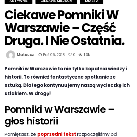
AKTYWNIE
CIEKAWE MIEJSCA
MIASTA
Ciekawe Pomniki W
Warszawie – Część
Druga. I Nie Ostatnia.
Mateusz
Paź 05, 2018
0
1.3k
Pomniki w Warszawie to nie tylko kopalnia wiedzy i
historii. To również fantastyczne spotkanie ze
sztuką. Dlatego kontynuujemy naszą wycieczkę ich
szlakiem. W drogę!
Pomniki w Warszawie –
głos historii
Pamiętasz, że
poprzedni tekst
rozpoczęliśmy od