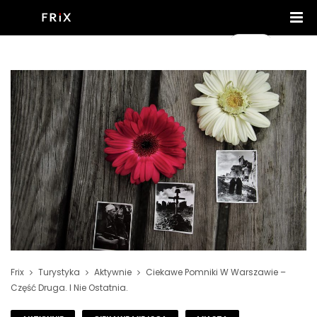
Frix
Turystyka
Aktywnie
Ciekawe Pomniki W Warszawie –
Część Druga. I Nie Ostatnia.