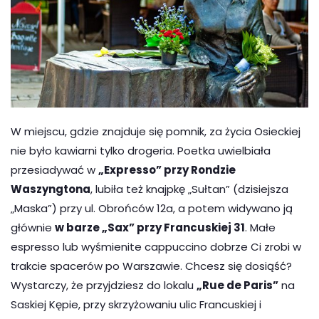
W miejscu, gdzie znajduje się pomnik, za życia Osieckiej
nie było kawiarni tylko drogeria. Poetka uwielbiała
przesiadywać w
„Expresso” przy Rondzie
Waszyngtona
, lubiła też knajpkę „Sułtan” (dzisiejsza
„Maska”) przy ul. Obrońców 12a, a potem widywano ją
głównie
w barze „Sax” przy Francuskiej 31
. Małe
espresso lub wyśmienite cappuccino dobrze Ci zrobi w
trakcie spacerów po Warszawie. Chcesz się dosiąść?
Wystarczy, że przyjdziesz do lokalu
„Rue de Paris”
na
Saskiej Kępie, przy skrzyżowaniu ulic Francuskiej i