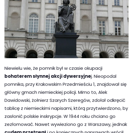
Niewielu wie, że pomnik by
ł w czasie okupacji
bohaterem słynnej akcji dywersyjne
j. Nieopodal
pomnika, przy Krakowskim Przedmieściu 1, znajdował się
główny gmach niemieckiej policji. Mimo to, Alek
Dawidowski, żołnierz Szarych Szeregów, zdołał odkręcić
tablicę z niemieckimi napisami, którą przytwierdzono, by
zasłonić polskie inskrypcje. W 1944 roku chciano go
zezłomować. Nawet wywieziono go z Warszawy, jednak
cudem przetrwał
i po koniecznych naprawach wrócił