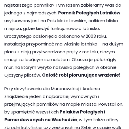
najstarszego pomnika? Tym razem zabieramy Was do
jednego z najmłodszych.
Pomnik Poległych Lotników
usytuowany jest na Polu Mokotowskim, całkiem blisko
miejsca, gdzie kiedyś funkcjonowało lotnisko.
Uroczystego odsłonięcia dokonano w 2003 roku.
Instalacja przypominać ma właśnie lotnisko – na dużym
placu z aleją przytwierdzono pręty z metalu, niczym
smugi za lecącym samolotem. Otacza je półokrągły
mur, na którym wyryto nazwiska poległych w obronie
Ojczyzny pilotów.
Całość robi piorunujące wrażenie!
Przy skrzyżowaniu ulic Muranowskiej i Andersa
znajdziecie jeden z najbardziej wymownych i
przejmujących pomników na mapie miasta. Powstał on,
by upamiętnić wszystkich
Polaków Poległych i
Pomordowanych na Wschodzie
, w tym także ofiary
zbrodni katyńskiej czy zesłanych na Sybir w czasie walk