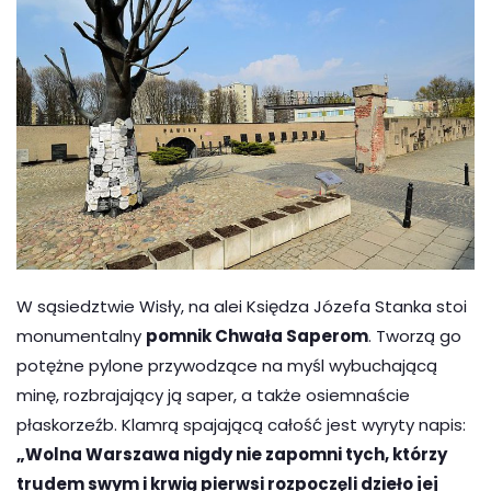
W sąsiedztwie Wisły, na alei Księdza Józefa Stanka stoi
monumentalny
pomnik Chwała Saperom
. Tworzą go
potężne pylone przywodzące na myśl wybuchającą
minę, rozbrajający ją saper, a także osiemnaście
płaskorzeźb. Klamrą spajającą całość jest wyryty napis:
„Wolna Warszawa nigdy nie zapomni tych, którzy
trudem swym i krwią pierwsi rozpoczęli dzieło jej