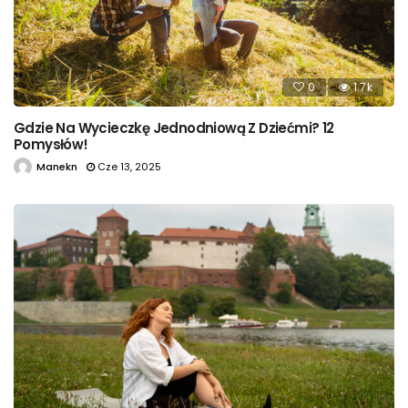
0
1.7k
Gdzie Na Wycieczkę Jednodniową Z Dziećmi? 12
Pomysłów!
Manekn
Cze 13, 2025