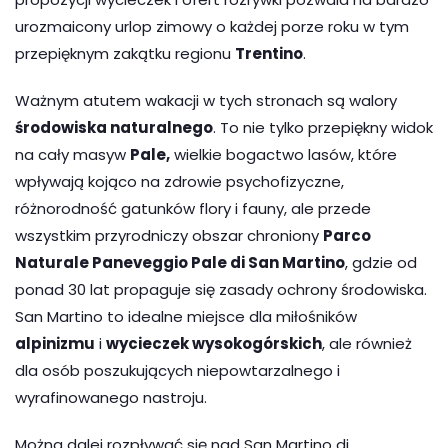
urozmaicony urlop zimowy o każdej porze roku w tym
przepięknym zakątku regionu
Trentino
.
Ważnym atutem wakacji w tych stronach są walory
środowiska naturalnego
. To nie tylko przepiękny widok
na cały masyw
Pale,
wielkie bogactwo lasów, które
wpływają kojąco na zdrowie psychofizyczne,
różnorodność gatunków flory i fauny, ale przede
wszystkim przyrodniczy obszar chroniony
Parco
Naturale Paneveggio Pale di San Martino
, gdzie od
ponad 30 lat propaguje się zasady ochrony środowiska.
San Martino to idealne miejsce dla miłośników
alpinizmu
i
wycieczek wysokogórskich
, ale również
dla osób poszukujących niepowtarzalnego i
wyrafinowanego nastroju.
Można dalej rozpływać się nad San Martino di