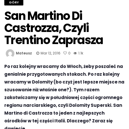
GÓRY
San Martino Di
Castrozza, Czyli
Trentino Zaprasza
Mateusz
Mar 12, 2016
0
1.1k
Po raz kolejny wracamy do Włoch, żeby poszaleć na
genialnie przygotowanych stokach. Po raz kolejny
wracamy w Dolomity (bo czyż jest lepsze miejsce na
szusowanie niż właśnie one?). Tym razem
zakotwiczamy się w południowej części ogromnego
regionu narciarskiego, czyli Dolomity Superski. San
Martino di Castrozza to jeden z najlepszych
ośrodków w tej części Italii. Dlaczego? Zaraz się
dowiecie…