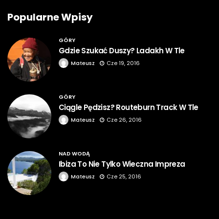
Popularne Wpisy
GÓRY
Gdzie Szukać Duszy? Ladakh W Tle
Mateusz
Cze 19, 2016
GÓRY
Ciągle Pędzisz? Routeburn Track W Tle
Mateusz
Cze 26, 2016
NAD WODĄ
Ibiza To Nie Tylko Wieczna Impreza
Mateusz
Cze 25, 2016