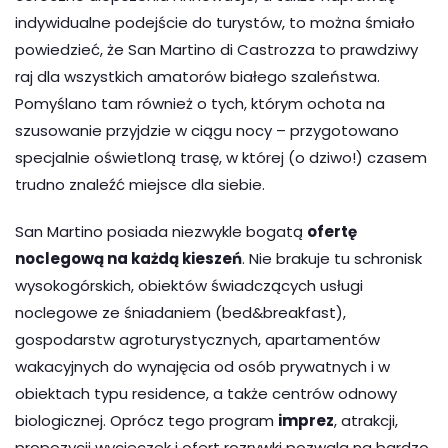
indywidualne podejście do turystów, to można śmiało
powiedzieć, że San Martino di Castrozza to prawdziwy
raj dla wszystkich amatorów białego szaleństwa.
Pomyślano tam również o tych, którym ochota na
szusowanie przyjdzie w ciągu nocy – przygotowano
specjalnie oświetloną trasę, w której (o dziwo!) czasem
trudno znaleźć miejsce dla siebie.
San Martino posiada niezwykle bogatą
ofertę
noclegową na każdą kieszeń
. Nie brakuje tu schronisk
wysokogórskich, obiektów świadczących usługi
noclegowe ze śniadaniem (bed&breakfast),
gospodarstw agroturystycznych, apartamentów
wakacyjnych do wynajęcia od osób prywatnych i w
obiektach typu residence, a także centrów odnowy
biologicznej. Oprócz tego program
imprez
, atrakcji,
propozycji wycieczek i ofert rozrywki pozwala na bardzo