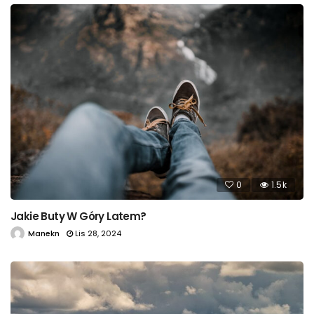
0
1.5k
Jakie Buty W Góry Latem?
Manekn
Lis 28, 2024