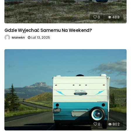
0
488
Gdzie Wyjechać Samemu Na Weekend?
Manekn
Lut 13, 2025
0
802