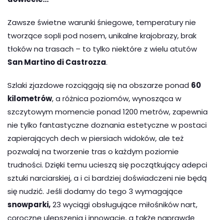
Zawsze świetne warunki śniegowe, temperatury nie
tworzące sopli pod nosem, unikalne krajobrazy, brak
tłoków na trasach – to tylko niektóre z wielu atutów
San Martino di Castrozza
.
Szlaki zjazdowe rozciągają się na obszarze ponad
60
kilometrów
, a różnica poziomów, wynosząca w
szczytowym momencie ponad 1200 metrów, zapewnia
nie tylko fantastyczne doznania estetyczne w postaci
zapierających dech w piersiach widoków, ale też
pozwalaj na tworzenie tras o każdym poziomie
trudności. Dzięki temu ucieszą się początkujący adepci
sztuki narciarskiej, a i ci bardziej doświadczeni nie będą
się nudzić. Jeśli dodamy do tego 3 wymagające
snowparki,
23 wyciągi obsługujące miłośników nart,
coroczne ulepszenia i innowacje, a także naprawdę