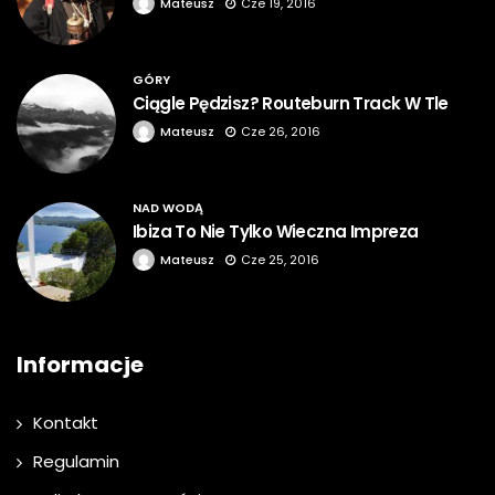
Mateusz
Cze 19, 2016
GÓRY
Ciągle Pędzisz? Routeburn Track W Tle
Mateusz
Cze 26, 2016
NAD WODĄ
Ibiza To Nie Tylko Wieczna Impreza
Mateusz
Cze 25, 2016
Informacje
Kontakt
Regulamin