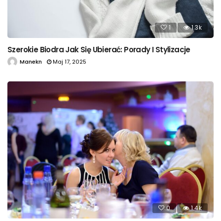
1
1.3k
Szerokie Biodra Jak Się Ubierać: Porady I Stylizacje
Manekn
Maj 17, 2025
0
1.4k