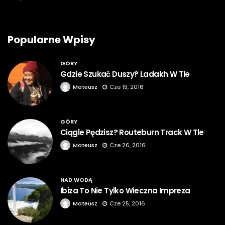
Popularne Wpisy
GÓRY
Gdzie Szukać Duszy? Ladakh W Tle
Mateusz
Cze 19, 2016
GÓRY
Ciągle Pędzisz? Routeburn Track W Tle
Mateusz
Cze 26, 2016
NAD WODĄ
Ibiza To Nie Tylko Wieczna Impreza
Mateusz
Cze 25, 2016