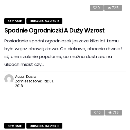
0
725
SPODNIE
UBRANIA DAMSKIE
Spodnie Ogrodniczki A Duży Wzrost
Posiadanie spodni ogrodniczek jeszcze kilka lat temu
było wręcz obowiązkowe. Co ciekawe, obecnie również
są one szalenie popularne, co można dostrzec na
ulicach miast czy…
Autor: Kasia
Zamieszczone: Paź 01,
2018
0
719
SPODNIE
UBRANIA DAMSKIE