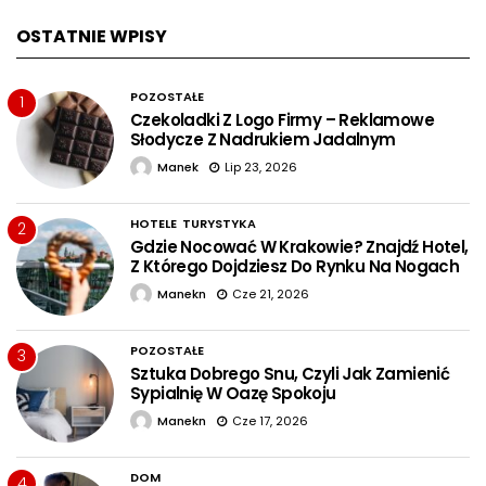
OSTATNIE WPISY
POZOSTAŁE
1
Czekoladki Z Logo Firmy – Reklamowe
Słodycze Z Nadrukiem Jadalnym
Manek
Lip 23, 2026
HOTELE
TURYSTYKA
2
Gdzie Nocować W Krakowie? Znajdź Hotel,
Z Którego Dojdziesz Do Rynku Na Nogach
Manekn
Cze 21, 2026
POZOSTAŁE
3
Sztuka Dobrego Snu, Czyli Jak Zamienić
Sypialnię W Oazę Spokoju
Manekn
Cze 17, 2026
DOM
4