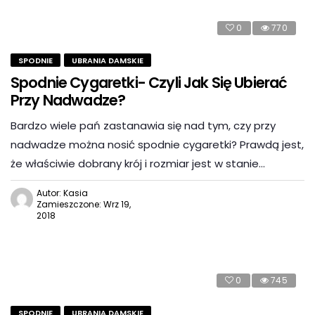
0
770
SPODNIE
UBRANIA DAMSKIE
Spodnie Cygaretki- Czyli Jak Się Ubierać
Przy Nadwadze?
Bardzo wiele pań zastanawia się nad tym, czy przy
nadwadze można nosić spodnie cygaretki? Prawdą jest,
że właściwie dobrany krój i rozmiar jest w stanie…
Autor: Kasia
Zamieszczone: Wrz 19,
2018
0
745
SPODNIE
UBRANIA DAMSKIE