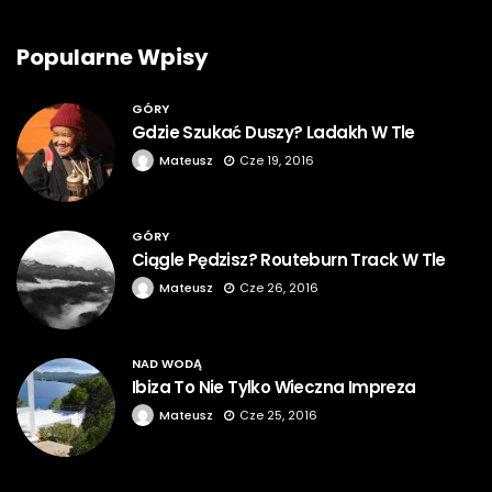
Popularne Wpisy
GÓRY
Gdzie Szukać Duszy? Ladakh W Tle
Mateusz
Cze 19, 2016
GÓRY
Ciągle Pędzisz? Routeburn Track W Tle
Mateusz
Cze 26, 2016
NAD WODĄ
Ibiza To Nie Tylko Wieczna Impreza
Mateusz
Cze 25, 2016