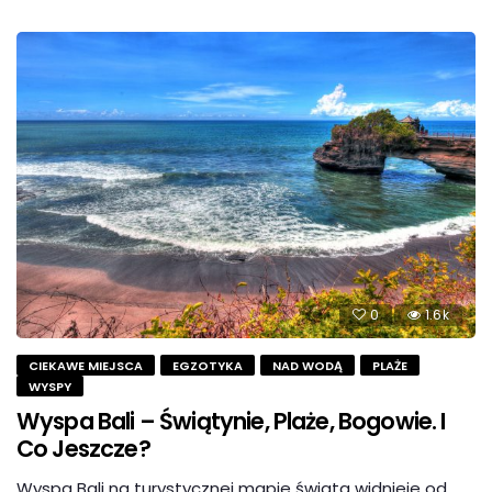
0
1.6k
CIEKAWE MIEJSCA
EGZOTYKA
NAD WODĄ
PLAŻE
WYSPY
Wyspa Bali – Świątynie, Plaże, Bogowie. I
Co Jeszcze?
Wyspa Bali na turystycznej mapie świata widnieje od