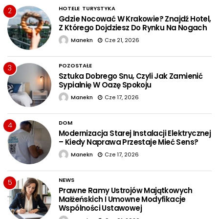
HOTELE
TURYSTYKA
2
Gdzie Nocować W Krakowie? Znajdź Hotel,
Z Którego Dojdziesz Do Rynku Na Nogach
Manekn
Cze 21, 2026
POZOSTAŁE
3
Sztuka Dobrego Snu, Czyli Jak Zamienić
Sypialnię W Oazę Spokoju
Manekn
Cze 17, 2026
DOM
4
Modernizacja Starej Instalacji Elektrycznej
– Kiedy Naprawa Przestaje Mieć Sens?
Manekn
Cze 17, 2026
NEWS
5
Prawne Ramy Ustrojów Majątkowych
Małżeńskich I Umowne Modyfikacje
Wspólności Ustawowej