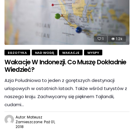
1
1.2k
EGZOTYKA
NAD WODĄ
WAKACJE
WYSPY
Wakacje W Indonezji. Co Muszę Dokładnie
Wiedzieć?
Azja Południowa to jeden z gorętszych destynacji
urlopowych w ostatnich latach. Także wśród turystów z
naszego kraju. Zachwycamy się pięknem Tajlandii,
cudami…
Autor: Mateusz
Zamieszczone: Paź 01,
2018