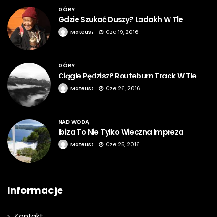
GÓRY
Gdzie Szukać Duszy? Ladakh W Tle
Mateusz
Cze 19, 2016
GÓRY
Ciągle Pędzisz? Routeburn Track W Tle
Mateusz
Cze 26, 2016
NAD WODĄ
Ibiza To Nie Tylko Wieczna Impreza
Mateusz
Cze 25, 2016
Informacje
Kontakt