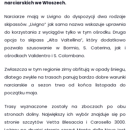
narciarskich we Włoszech.
Narciarze mają w Livigno do dyspozycji dwa rodzaje
skipassów. „Livigno” jak sama nazwa wskazuje uprawnia
do korzystania z wyciągów tylko w tym ośrodku. Druga
opcja to skipass „Alta Valtellina”, który dodatkowo
pozwala szusowanie w Bormio, S. Caterina, jak i
ośrodkach Validentro i S. Colombano.
Zwłaszcza w tym regionie zimy obfitują w opady śniegu,
dlatego zwykle na trasach panują bardzo dobre warunki
narciarskie a sezon trwa od końca listopada do
początku maja.
Trasy wyznaczone zostały na zboczach po obu
stronach doliny. Największy ich wybór znajduje się po
stronie szczytów Vetta Blesaccia i Carosello 3000.
Leżący po drugiej stronie szczyt Monte della Neve jest