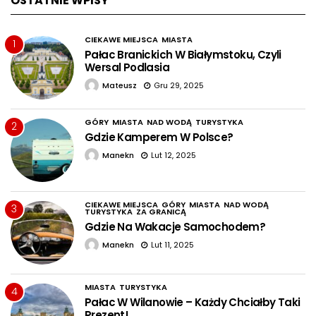
OSTATNIE WPISY
CIEKAWE MIEJSCA
MIASTA
1
Pałac Branickich W Białymstoku, Czyli
Wersal Podlasia
Mateusz
Gru 29, 2025
GÓRY
MIASTA
NAD WODĄ
TURYSTYKA
2
Gdzie Kamperem W Polsce?
Manekn
Lut 12, 2025
CIEKAWE MIEJSCA
GÓRY
MIASTA
NAD WODĄ
3
TURYSTYKA
ZA GRANICĄ
Gdzie Na Wakacje Samochodem?
Manekn
Lut 11, 2025
MIASTA
TURYSTYKA
4
Pałac W Wilanowie – Każdy Chciałby Taki
Prezent!