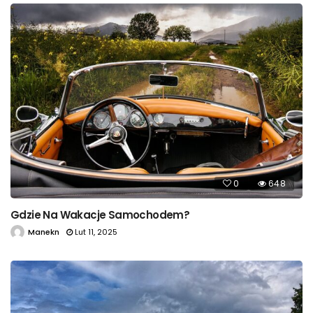
0
648
Gdzie Na Wakacje Samochodem?
Manekn
Lut 11, 2025