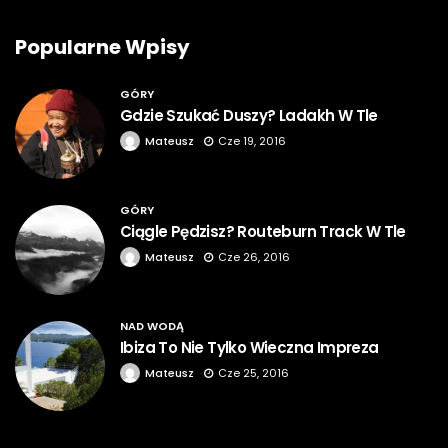
Popularne Wpisy
GÓRY
Gdzie Szukać Duszy? Ladakh W Tle
Mateusz
Cze 19, 2016
GÓRY
Ciągle Pędzisz? Routeburn Track W Tle
Mateusz
Cze 26, 2016
NAD WODĄ
Ibiza To Nie Tylko Wieczna Impreza
Mateusz
Cze 25, 2016