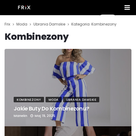
Frix
Moda
Ubrania Damskie
Kategoria: Kombinezony
Kombinezony
KOMBINEZONY
MODA
UBRANIA DAMSKIE
Jakie Buty Do Kombinezonu?
Manekn
Maj 19, 2025