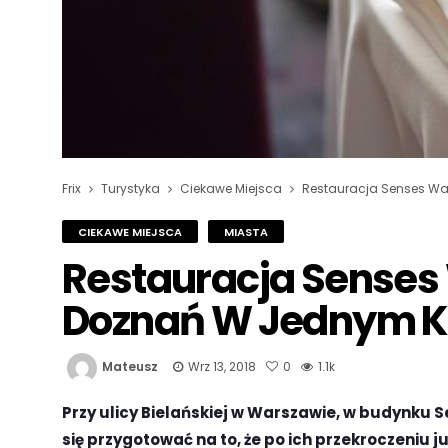
Frix
Turystyka
Ciekawe Miejsca
Restauracja Senses Wa
CIEKAWE MIEJSCA
MIASTA
Restauracja Senses
Doznań W Jednym K
Mateusz
Wrz 13, 2018
0
1.1k
Przy ulicy Bielańskiej w Warszawie, w budynku S
się przygotować na to, że po ich przekroczeniu j