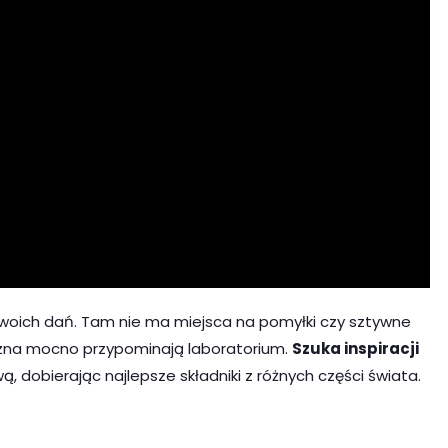
swoich dań. Tam nie ma miejsca na pomyłki czy sztywne
czna mocno przypominają laboratorium.
Szuka inspiracji
wą, dobierając najlepsze składniki z różnych części świata.