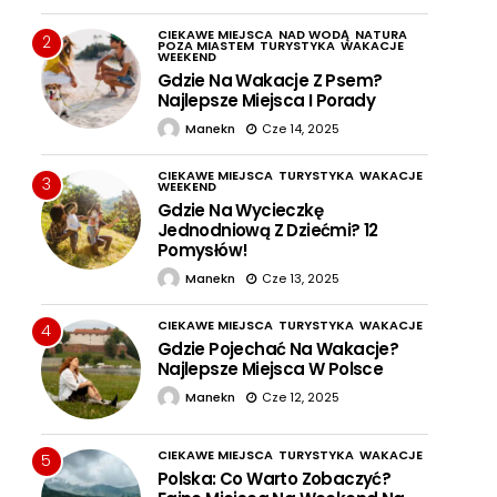
CIEKAWE MIEJSCA
NAD WODĄ
NATURA
2
POZA MIASTEM
TURYSTYKA
WAKACJE
WEEKEND
Gdzie Na Wakacje Z Psem?
Najlepsze Miejsca I Porady
Manekn
Cze 14, 2025
CIEKAWE MIEJSCA
TURYSTYKA
WAKACJE
3
WEEKEND
Gdzie Na Wycieczkę
Jednodniową Z Dziećmi? 12
Pomysłów!
Manekn
Cze 13, 2025
CIEKAWE MIEJSCA
TURYSTYKA
WAKACJE
4
Gdzie Pojechać Na Wakacje?
Najlepsze Miejsca W Polsce
Manekn
Cze 12, 2025
CIEKAWE MIEJSCA
TURYSTYKA
WAKACJE
5
Polska: Co Warto Zobaczyć?