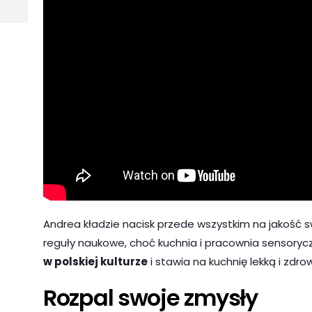
Andrea kładzie nacisk przede wszystkim na jakość 
reguły naukowe, choć kuchnia i pracownia sensory
w polskiej kulturze
i stawia na kuchnię lekką i zdro
Rozpal swoje zmysły