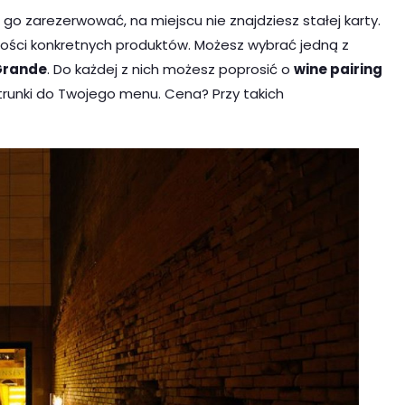
ię go zarezerwować, na miejscu nie znajdziesz stałej karty.
ości konkretnych produktów. Możesz wybrać jedną z
 Grande
. Do każdej z nich możesz poprosić o
wine pairing
runki do Twojego menu. Cena? Przy takich