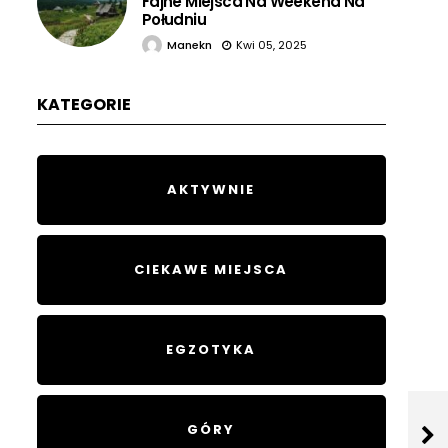
Fajne Miejsca Na Weekend Na
Południu
Manekn
Kwi 05, 2025
KATEGORIE
AKTYWNIE
CIEKAWE MIEJSCA
EGZOTYKA
GÓRY