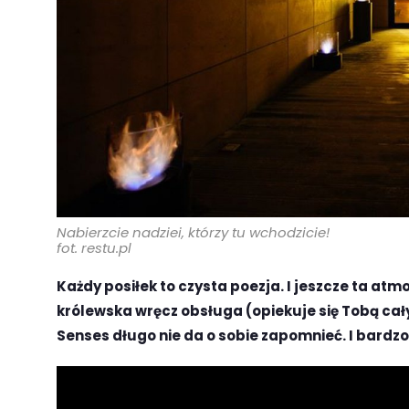
Nabierzcie nadziei, którzy tu wchodzicie!
fot. restu.pl
Każdy posiłek to czysta poezja. I jeszcze ta at
królewska wręcz obsługa (opiekuje się Tobą cały
Senses długo nie da o sobie zapomnieć. I bardzo