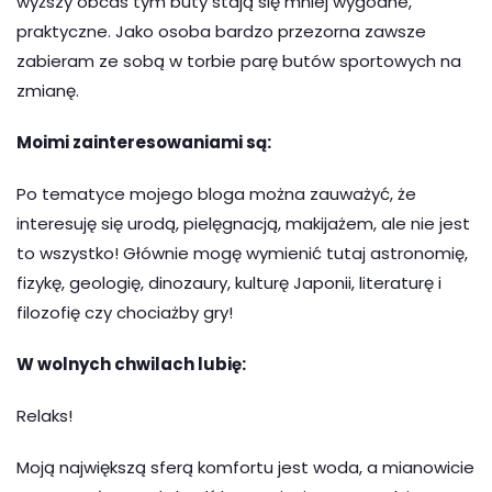
wyższy obcas tym buty stają się mniej wygodne,
praktyczne. Jako osoba bardzo przezorna zawsze
zabieram ze sobą w torbie parę butów sportowych na
zmianę.
Moimi zainteresowaniami są:
Po tematyce mojego bloga można zauważyć, że
interesuję się urodą, pielęgnacją, makijażem, ale nie jest
to wszystko! Głównie mogę wymienić tutaj astronomię,
fizykę, geologię, dinozaury, kulturę Japonii, literaturę i
filozofię czy chociażby gry!
W wolnych chwilach lubię:
Relaks!
Moją największą sferą komfortu jest woda, a mianowicie