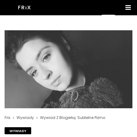
Frix
Wywiady
Wywiad Z Blogerką: Subtelne Piżmo
WYWIADY