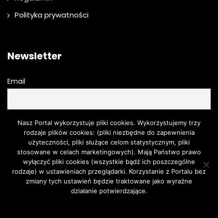
Polityka prywatności
Newsletter
Email
Przechodząc dalej, akceptujesz politykę prywatności
Nasz Portal wykorzystuje pliki cookies. Wykorzystujemy trzy
rodzaje plików cookies: (pliki niezbędne do zapewnienia
użyteczności, pliki służące celom statystycznym, pliki
stosowane w celach marketingowych). Mają Państwo prawo
wyłączyć pliki cookies (wszystkie bądź ich poszczególne
rodzaje) w ustawieniach przeglądarki. Korzystanie z Portalu bez
zmiany tych ustawień będzie traktowane jako wyraźne
działanie potwierdzające.
Moda
O urodzie
Kosmetyki
Pielęgnacja
Moda męska
Zgoda
Dowiedz się więcej.
Turystyka