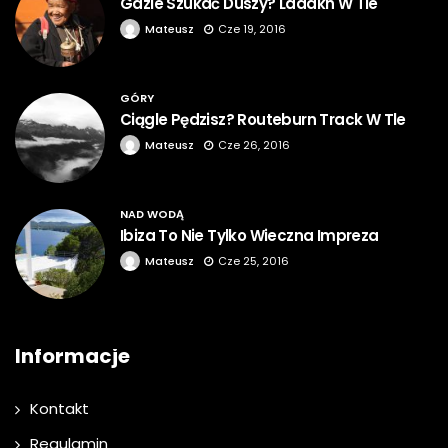
Gdzie Szukać Duszy? Ladakh W Tle
Mateusz
Cze 19, 2016
GÓRY
Ciągle Pędzisz? Routeburn Track W Tle
Mateusz
Cze 26, 2016
NAD WODĄ
Ibiza To Nie Tylko Wieczna Impreza
Mateusz
Cze 25, 2016
Informacje
Kontakt
Regulamin