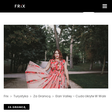
Frix
Turystyka
Za Granicą
Elan Valley – Cudo Ukryte W Walii
ZA GRANICĄ