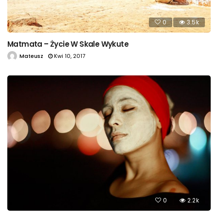
0
3.5k
Matmata – Życie W Skale Wykute
Mateusz
Kwi 10, 2017
0
2.2k