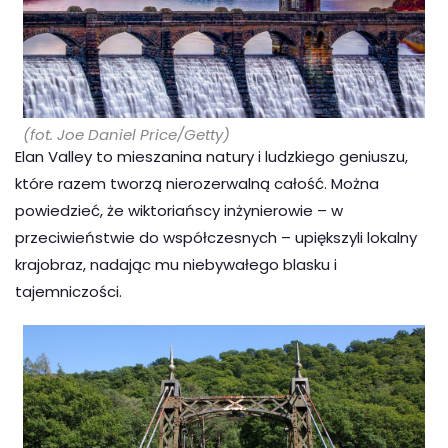
(fot. Joe Daniel Price/Getty)
Elan Valley to mieszanina natury i ludzkiego geniuszu,
które razem tworzą nierozerwalną całość. Można
powiedzieć, że wiktoriańscy inżynierowie – w
przeciwieństwie do współczesnych – upiększyli lokalny
krajobraz, nadając mu niebywałego blasku i
tajemniczości.