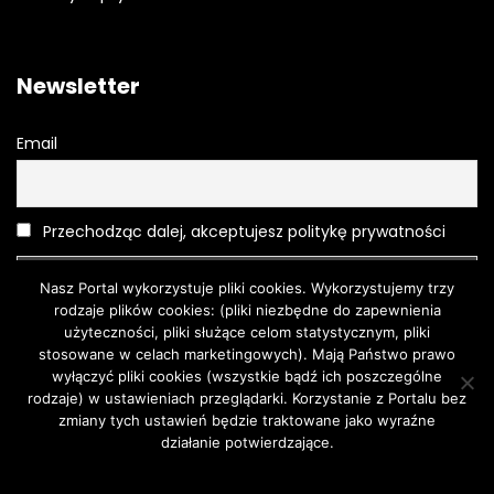
Newsletter
Email
Przechodząc dalej, akceptujesz politykę prywatności
Nasz Portal wykorzystuje pliki cookies. Wykorzystujemy trzy
rodzaje plików cookies: (pliki niezbędne do zapewnienia
użyteczności, pliki służące celom statystycznym, pliki
stosowane w celach marketingowych). Mają Państwo prawo
wyłączyć pliki cookies (wszystkie bądź ich poszczególne
rodzaje) w ustawieniach przeglądarki. Korzystanie z Portalu bez
Moda
O urodzie
Kosmetyki
Pielęgnacja
Moda męska
zmiany tych ustawień będzie traktowane jako wyraźne
Turystyka
działanie potwierdzające.
Zgoda
Dowiedz się więcej.
© 2018 | Wszystkie prawa zastrzeżone. Wykonanie The First.