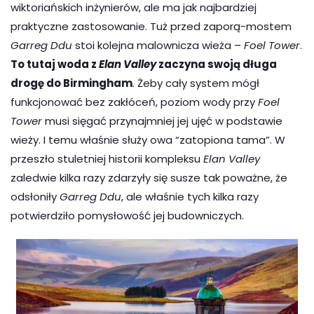
wiktoriańskich inżynierów, ale ma jak najbardziej
praktyczne zastosowanie. Tuż przed zaporą-mostem
Garreg Ddu
stoi kolejna malownicza wieża –
Foel Tower
.
To tutaj woda z
Elan Valley
zaczyna swoją długa
drogę do Birmingham
. Żeby cały system mógł
funkcjonować bez zakłóceń, poziom wody przy
Foel
Tower
musi sięgać przynajmniej jej ujęć w podstawie
wieży. I temu właśnie służy owa “zatopiona tama”. W
przeszło stuletniej historii kompleksu
Elan Valley
zaledwie kilka razy zdarzyły się susze tak poważne, że
odsłoniły
Garreg Ddu
, ale właśnie tych kilka razy
potwierdziło pomysłowość jej budowniczych.