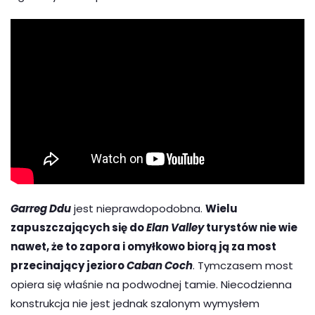
Garreg Ddu
jest nieprawdopodobna.
Wielu
zapuszczających się do
Elan Valley
turystów nie wie
nawet, że to zapora i omyłkowo biorą ją za most
przecinający jezioro
Caban Coch
. Tymczasem most
opiera się właśnie na podwodnej tamie. Niecodzienna
konstrukcja nie jest jednak szalonym wymysłem