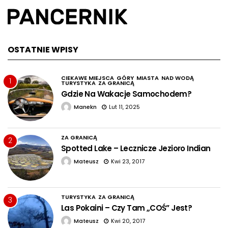
OSTATNIE WPISY
CIEKAWE MIEJSCA
GÓRY
MIASTA
NAD WODĄ
1
TURYSTYKA
ZA GRANICĄ
Gdzie Na Wakacje Samochodem?
Manekn
Lut 11, 2025
ZA GRANICĄ
2
Spotted Lake – Lecznicze Jezioro Indian
Mateusz
Kwi 23, 2017
TURYSTYKA
ZA GRANICĄ
3
Las Pokaini – Czy Tam „COŚ” Jest?
Mateusz
Kwi 20, 2017