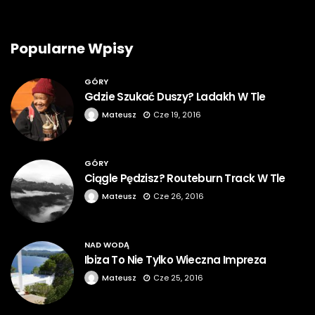
Popularne Wpisy
GÓRY
Gdzie Szukać Duszy? Ladakh W Tle
Mateusz
Cze 19, 2016
GÓRY
Ciągle Pędzisz? Routeburn Track W Tle
Mateusz
Cze 26, 2016
NAD WODĄ
Ibiza To Nie Tylko Wieczna Impreza
Mateusz
Cze 25, 2016