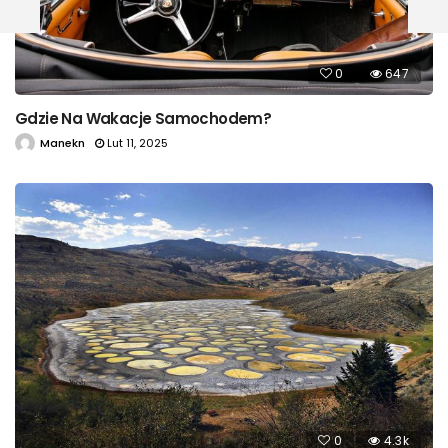
0
647
Gdzie Na Wakacje Samochodem?
Manekn
Lut 11, 2025
0
4.3k