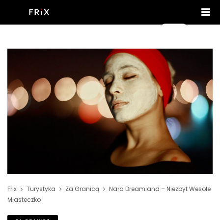
Frix
Turystyka
Za Granicą
Nara Dreamland – Niezbyt Wesołe
Miasteczko