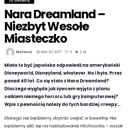
ZA GRANICĄ
Nara Dreamland –
Niezbyt Wesołe
Miasteczko
Mateusz
Mar 30, 2017
0
2.2k
Miała to być japońska odpowiedź na amerykański
Disneyworld, Disneyland, whatever. No i była. Przez
ponad 40 lat. Co się stało z Nara Dreamland?
Dlaczego wygląda jak żywcem wyjęta z planu
całkiem niezłego horroru lub gry komputerowej?
Wpis z pewnością należy do tych bardziej creepy…
Dlatego nie będziemy zbytnio owijać w bawełnę. Nie
będziemy silić się na naśladowanie Hitchcocka – wszak