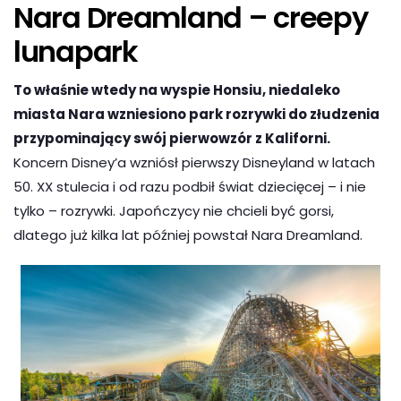
Nara Dreamland – creepy
lunapark
To właśnie wtedy na wyspie Honsiu, niedaleko
miasta Nara wzniesiono park rozrywki do złudzenia
przypominający swój pierwowzór z Kaliforni.
Koncern Disney’a wzniósł pierwszy Disneyland w latach
50. XX stulecia i od razu podbił świat dziecięcej – i nie
tylko – rozrywki. Japończycy nie chcieli być gorsi,
dlatego już kilka lat później powstał Nara Dreamland.