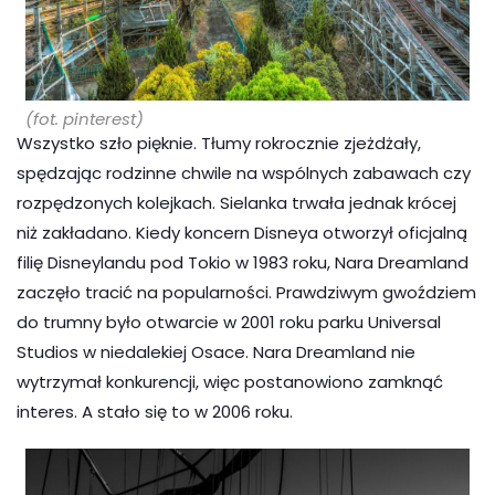
(fot. pinterest)
Wszystko szło pięknie. Tłumy rokrocznie zjeżdżały,
spędzając rodzinne chwile na wspólnych zabawach czy
rozpędzonych kolejkach. Sielanka trwała jednak krócej
niż zakładano. Kiedy koncern Disneya otworzył oficjalną
filię Disneylandu pod Tokio w 1983 roku, Nara Dreamland
zaczęło tracić na popularności. Prawdziwym gwoździem
do trumny było otwarcie w 2001 roku parku Universal
Studios w niedalekiej Osace. Nara Dreamland nie
wytrzymał konkurencji, więc postanowiono zamknąć
interes. A stało się to w 2006 roku.