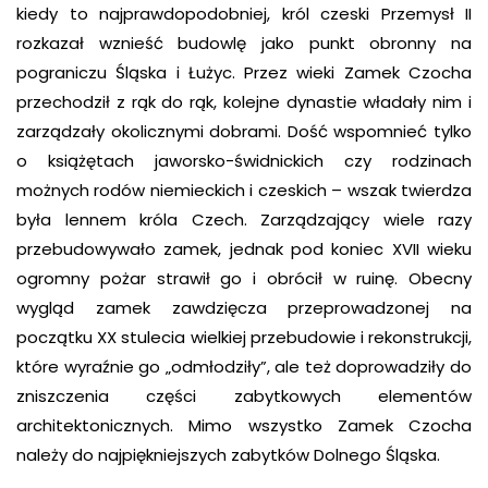
kiedy to najprawdopodobniej, król czeski Przemysł II
rozkazał wznieść budowlę jako punkt obronny na
pograniczu Śląska i Łużyc. Przez wieki Zamek Czocha
przechodził z rąk do rąk, kolejne dynastie władały nim i
zarządzały okolicznymi dobrami. Dość wspomnieć tylko
o książętach jaworsko-świdnickich czy rodzinach
możnych rodów niemieckich i czeskich – wszak twierdza
była lennem króla Czech. Zarządzający wiele razy
przebudowywało zamek, jednak pod koniec XVII wieku
ogromny pożar strawił go i obrócił w ruinę. Obecny
wygląd zamek zawdzięcza przeprowadzonej na
początku XX stulecia wielkiej przebudowie i rekonstrukcji,
które wyraźnie go „odmłodziły”, ale też doprowadziły do
zniszczenia części zabytkowych elementów
architektonicznych. Mimo wszystko Zamek Czocha
należy do najpiękniejszych zabytków Dolnego Śląska.