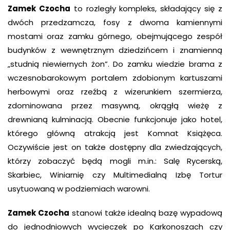
Zamek Czocha
to rozległy kompleks, składający się z
dwóch przedzamcza, fosy z dwoma kamiennymi
mostami oraz zamku górnego, obejmującego zespół
budynków z wewnętrznym dziedzińcem i znamienną
„studnią niewiernych żon”. Do zamku wiedzie brama z
wczesnobarokowym portalem zdobionym kartuszami
herbowymi oraz rzeźbą z wizerunkiem szermierza,
zdominowana przez masywną, okrągłą wieżę z
drewnianą kulminacją. Obecnie funkcjonuje jako hotel,
którego główną atrakcją jest Komnat Książęca.
Oczywiście jest on także dostępny dla zwiedzających,
którzy zobaczyć będą mogli m.in.: Salę Rycerską,
Skarbiec, Winiarnię czy Multimedialną Izbę Tortur
usytuowaną w podziemiach warowni.
Zamek Czocha
stanowi
także
idealną bazę wypadową
do jednodniowych wycieczek po Karkonoszach czy