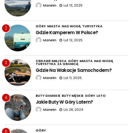
Manekn
Lut 13, 2025
GÓRY
MIASTA
NAD WODĄ
TURYSTYKA
2
Gdzie Kamperem W Polsce?
Manekn
Lut 12, 2025
CIEKAWE MIEJSCA
GÓRY
MIASTA
NAD WODĄ
3
TURYSTYKA
ZA GRANICĄ
Gdzie Na Wakacje Samochodem?
Manekn
Lut 11, 2025
BUTY DAMSKIE
BUTY MĘSKIE
GÓRY
LATO
4
Jakie Buty W Góry Latem?
Manekn
Lis 28, 2024
GÓRY
5