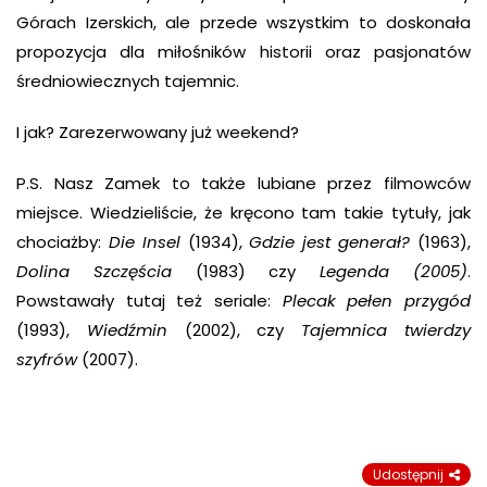
Górach Izerskich, ale przede wszystkim to doskonała
propozycja dla miłośników historii oraz pasjonatów
średniowiecznych tajemnic.
I jak? Zarezerwowany już weekend?
P.S. Nasz Zamek to także lubiane przez filmowców
miejsce. Wiedzieliście, że kręcono tam takie tytuły, jak
chociażby:
Die Insel
(1934),
Gdzie jest generał?
(1963),
Dolin
a
Szczęścia
(1983) czy
Legend
a
(2005)
.
Powstawały tutaj też seriale:
Plecak pełen przygód
(1993),
Wiedźmin
(2002), czy
Tajemnica twierdzy
szyfrów
(2007).
Udostępnij