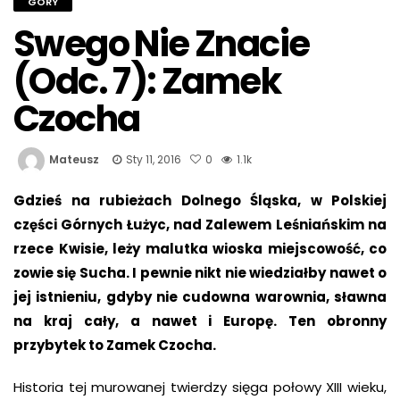
GÓRY
Swego Nie Znacie
(odc. 7): Zamek
Czocha
Mateusz
Sty 11, 2016
0
1.1k
Gdzieś na rubieżach Dolnego Śląska, w Polskiej
części Górnych Łużyc, nad Zalewem Leśniańskim na
rzece Kwisie, leży malutka wioska miejscowość, co
zowie się Sucha. I pewnie nikt nie wiedziałby nawet o
jej istnieniu, gdyby nie cudowna warownia, sławna
na kraj cały, a nawet i Europę. Ten obronny
przybytek to Zamek Czocha.
Historia tej murowanej twierdzy sięga połowy XIII wieku,