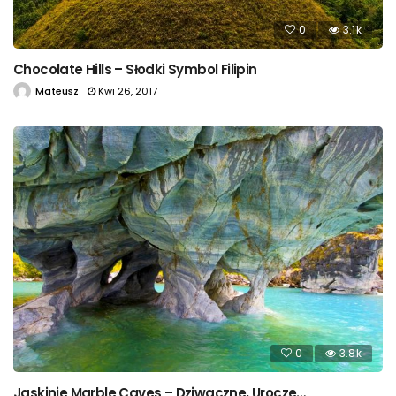
0
3.1k
Chocolate Hills – Słodki Symbol Filipin
Mateusz
Kwi 26, 2017
0
3.8k
Jaskinie Marble Caves – Dziwaczne, Urocze…