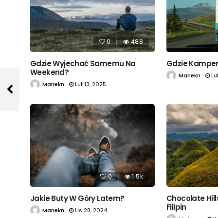
0
488
Gdzie Wyjechać Samemu Na
Gdzie Kamper
Weekend?
Manekn
Lu
Manekn
Lut 13, 2025
0
1.5k
Jakie Buty W Góry Latem?
Chocolate Hill
Filipin
Manekn
Lis 28, 2024