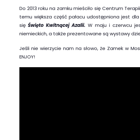
Do 2013 roku na zamku mieściło się Centrum Terapii 
temu większa część pałacu udostępniona jest dl
się
Święto
K
witnącej
A
zalii.
W maju i czerwcu je
niemieckich, a także prezentowane są wystawy dzieł 
Jeśli nie wierzycie nam na słowo, że Zamek w Moszne
ENJOY!