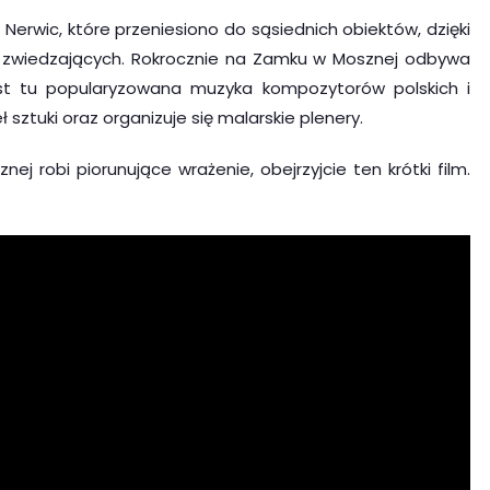
Nerwic, które przeniesiono do sąsiednich obiektów, dzięki
a zwiedzających. Rokrocznie na Zamku w Mosznej odbywa
st tu popularyzowana muzyka kompozytorów polskich i
sztuki oraz organizuje się malarskie plenery.
j robi piorunujące wrażenie, obejrzyjcie ten krótki film.