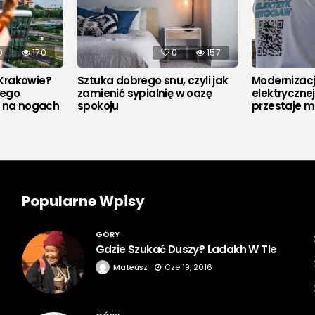
0
170
0
157
Krakowie?
Sztuka dobrego snu, czyli jak
Modernizacja
rego
zamienić sypialnię w oazę
elektryczne
u na nogach
spokoju
przestaje m
Popularne Wpisy
GÓRY
Gdzie Szukać Duszy? Ladakh W Tle
Mateusz
Cze 19, 2016