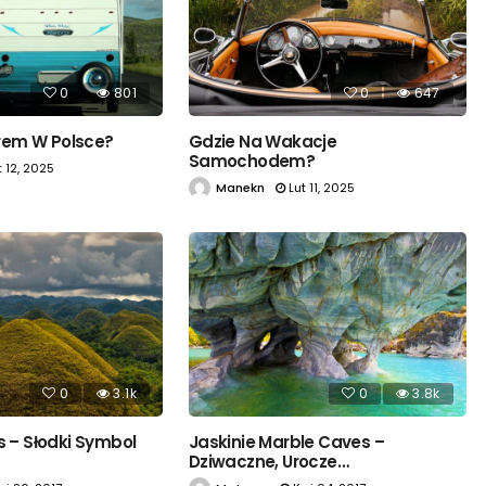
0
801
0
647
em W Polsce?
Gdzie Na Wakacje
Samochodem?
t 12, 2025
Manekn
Lut 11, 2025
0
3.1k
0
3.8k
s – Słodki Symbol
Jaskinie Marble Caves –
Dziwaczne, Urocze…