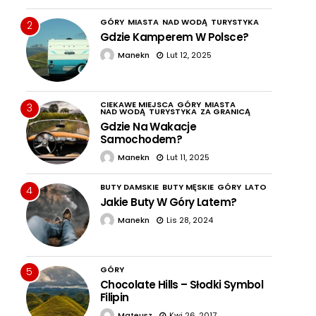
GÓRY
MIASTA
NAD WODĄ
TURYSTYKA
2
Gdzie Kamperem W Polsce?
Manekn
Lut 12, 2025
CIEKAWE MIEJSCA
GÓRY
MIASTA
3
NAD WODĄ
TURYSTYKA
ZA GRANICĄ
Gdzie Na Wakacje
Samochodem?
Manekn
Lut 11, 2025
BUTY DAMSKIE
BUTY MĘSKIE
GÓRY
LATO
4
Jakie Buty W Góry Latem?
Manekn
Lis 28, 2024
GÓRY
5
Chocolate Hills – Słodki Symbol
Filipin
Mateusz
Kwi 26, 2017