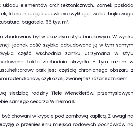
ść układu elementów architektonicznych. Zamek posiada
zek, które nadają budowli niezwykłego, wręcz bajkowego
kubatura, bagatela, 65 tys. m³.
kowo zbudowany był w okazałym stylu barokowym. W wyniku
ydencji, jednak dość szybko odbudowano ją w tym samym
iezwykła część wschodnia zamku utrzymana w stylu
obudowano także zachodnie skrzydło – tym razem w
stuhektarowy park jest częścią chronionego obszaru z
i rodendronów, czyli azalii, zwanej też różanecznikiem.
ą siedzibą rodziny Tiele-Wiencklerów, przemysłowych
ebie samego cesarza Wilhelma II.
i być chowani w krypcie pod zamkową kaplicą. Z uwagi na
decyzję o przeniesieniu miejsca rodowych pochówków na