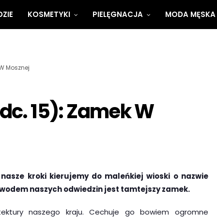
ZIE
KOSMETYKI
PIELĘGNACJA
MODA MĘSKA
 W Mosznej
dc. 15): Zamek W
sze kroki kierujemy do maleńkiej wioski o nazwie
owodem naszych odwiedzin jest tamtejszy zamek.
tektury naszego kraju. Cechuje go bowiem ogromne