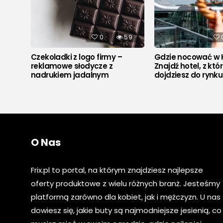
525
0
59
Czekoladki z logo firmy –
Gdzie nocować w 
reklamowe słodycze z
Znajdź hotel, z któ
nadrukiem jadalnym
dojdziesz do rynk
O Nas
Frix.pl to portal, na którym znajdziesz najlepsze
oferty produktowe z wielu różnych branż. Jesteśmy
platformą zarówno dla kobiet, jak i mężczyzn. U nas
dowiesz się, jakie buty są najmodniejsze jesienią, co