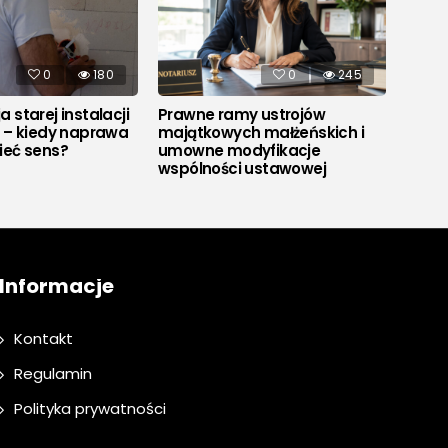
0
180
0
245
 starej instalacji
Prawne ramy ustrojów
Co to
j – kiedy naprawa
majątkowych małżeńskich i
ieć sens?
umowne modyfikacje
wspólności ustawowej
Informacje
Kontakt
Regulamin
Polityka prywatności