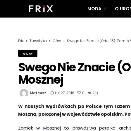
MODA
O UROD
Frix
Turystyka
Góry
Swego Nie Znacie (odc. 15): Zamek
GÓRY
Swego Nie Znacie (o
Mosznej
Mateusz
Lut 27, 2016
0
2.1k
W naszych wędrówkach po Polsce tym razem na
Moszna, położonej w województwie opolskim. P
Zamek w Mosznej to prawdziwa perełka archi