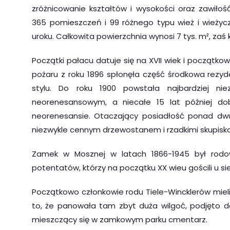
zróżnicowanie kształtów i wysokości oraz zawiło
365 pomieszczeń i 99 różnego typu wież i wieżyc
uroku. Całkowita powierzchnia wynosi 7 tys. m², zaś 
Początki pałacu datuje się na XVII wiek i począt
pożaru z roku 1896 spłonęła część środkowa rez
stylu. Do roku 1900 powstała najbardziej n
neorenesansowym, a niecałe 15 lat później d
neorenesansie. Otaczający posiadłość ponad dwu
niezwykle cennym drzewostanem i rzadkimi skupiskam
Zamek w Mosznej w latach 1866-1945 był rodow
potentatów, którzy na początku XX wieu gościli u si
Początkowo członkowie rodu Tiele-Wincklerów miel
to, że panowała tam zbyt duża wilgoć, podjęto 
mieszczący się w zamkowym parku cmentarz.