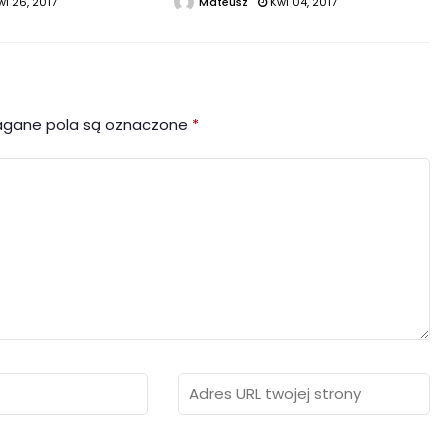
wi 26, 2017
Mateusz
Kwi 04, 2017
gane pola są oznaczone
*