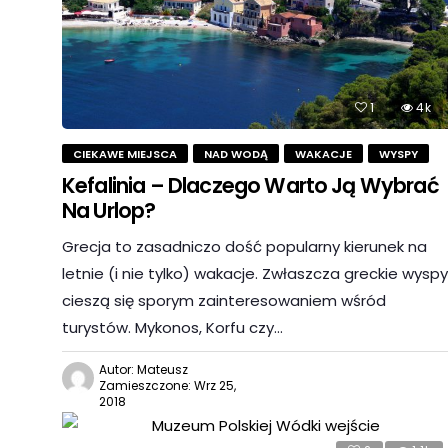
1
4k
CIEKAWE MIEJSCA
NAD WODĄ
WAKACJE
WYSPY
Kefalinia – Dlaczego Warto Ją Wybrać
Na Urlop?
Grecja to zasadniczo dość popularny kierunek na
letnie (i nie tylko) wakacje. Zwłaszcza greckie wyspy
cieszą się sporym zainteresowaniem wśród
turystów. Mykonos, Korfu czy…
Autor: Mateusz
Zamieszczone: Wrz 25,
2018