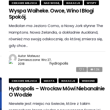
CIEKAWE MIEJSCA
NAD WODĄ
WAKACJE
WYSPY
Wyspa Waiheke. Owce, Wino I Błogi
Spokój.
Mediolan ma Jezioro Como, a Nowy Jork słynne The
Hamptons. Nowa Zelandia, a dokładnie Auckland,
również ma swoją odskocznię, do której zmierza się,
gdy chce…
Autor: Mateusz
Zamieszczone: Wrz 27,
2018
1
1.3k
CIEKAWE MIEJSCA
MIASTA
WAKACJE
WEEKEND
Hydropolis – Wrocław Mówi Niebanalnie
O Wodzie
Niewiele jest miejsc na świecie, które z takim