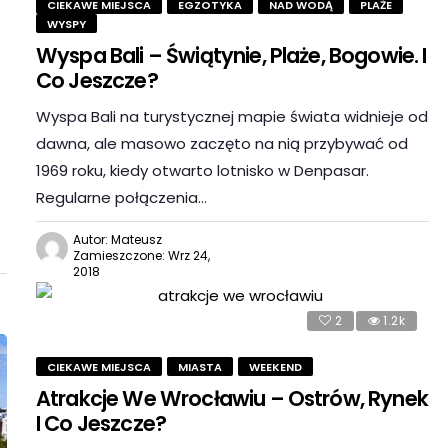
CIEKAWE MIEJSCA
EGZOTYKA
NAD WODĄ
PLAŻE
WYSPY
Wyspa Bali – Świątynie, Plaże, Bogowie. I
Co Jeszcze?
Wyspa Bali na turystycznej mapie świata widnieje od
dawna, ale masowo zaczęto na nią przybywać od
1969 roku, kiedy otwarto lotnisko w Denpasar.
Regularne połączenia…
Autor: Mateusz
Zamieszczone: Wrz 24,
2018
2
1.2k
CIEKAWE MIEJSCA
MIASTA
WEEKEND
Atrakcje We Wrocławiu – Ostrów, Rynek
I Co Jeszcze?