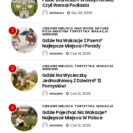
Czyli Wersal Podlasia
Mateusz
Gru 29, 2025
CIEKAWE MIEJSCA
NAD WODĄ
NATURA
2
POZA MIASTEM
TURYSTYKA
WAKACJE
WEEKEND
Gdzie Na Wakacje Z Psem?
Najlepsze Miejsca I Porady
Manekn
Cze 14, 2025
CIEKAWE MIEJSCA
TURYSTYKA
WAKACJE
3
WEEKEND
Gdzie Na Wycieczkę
Jednodniową Z Dziećmi? 12
Pomysłów!
Manekn
Cze 13, 2025
CIEKAWE MIEJSCA
TURYSTYKA
WAKACJE
4
Gdzie Pojechać Na Wakacje?
Najlepsze Miejsca W Polsce
Manekn
Cze 12, 2025