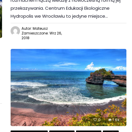
rozmachem łączą wiedzę z nowoczesną formą jej
przekazywania. Centrum Edukacji Ekologiczne
Hydropolis we Wrocławiu to jedyne miejsce…
Autor: Mateusz
Zamieszczone: Wrz 26,
2018
0
1.6k