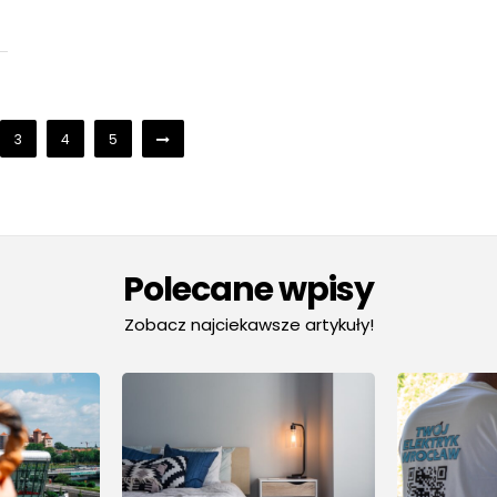
3
4
5
Polecane wpisy
Zobacz najciekawsze artykuły!