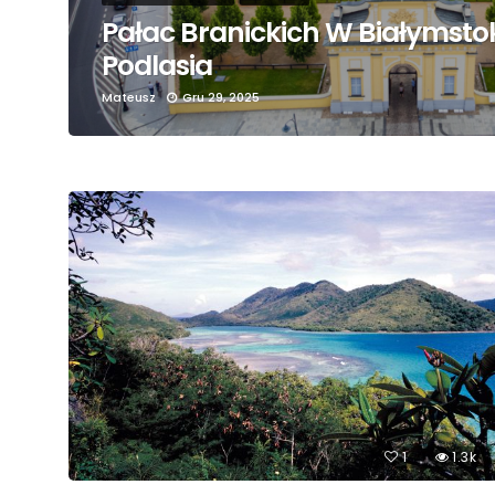
Pałac Branickich W Białymstok
Podlasia
Mateusz
Gru 29, 2025
1
1.3k