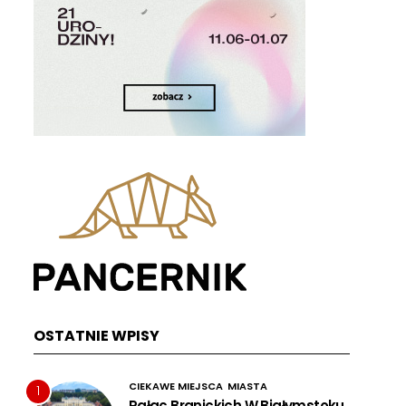
OSTATNIE WPISY
CIEKAWE MIEJSCA
MIASTA
1
Pałac Branickich W Białymstoku,