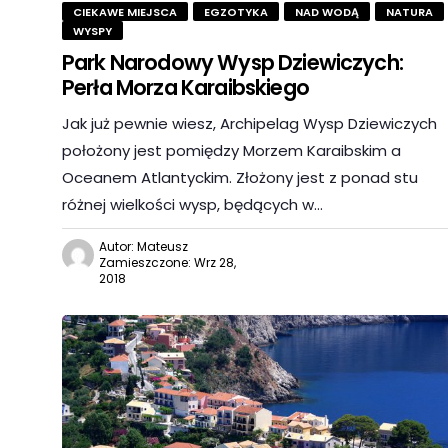
CIEKAWE MIEJSCA
EGZOTYKA
NAD WODĄ
NATURA
WYSPY
Park Narodowy Wysp Dziewiczych:
Perła Morza Karaibskiego
Jak już pewnie wiesz, Archipelag Wysp Dziewiczych
położony jest pomiędzy Morzem Karaibskim a
Oceanem Atlantyckim. Złożony jest z ponad stu
różnej wielkości wysp, będących w…
Autor: Mateusz
Zamieszczone: Wrz 28,
2018