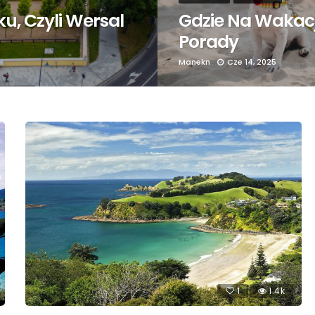
u, Czyli Wersal
Gdzie Na Wakacj
Porady
Manekn
Cze 14, 2025
1
1.4k