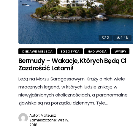
2
1.4k
CIEKAWE MIEJSCA
EGZOTYKA
NAD WODĄ
WYSPY
Bermudy – Wakacje, Których Będą Ci
Zazdrościć Latami!
Leżą na Morzu Saragossowym. Krąży o nich wiele
mrocznych legend, w których ludzie znikają w
niewyjaśnionych okolicznościach, a paranormalne
zjawiska są na porządku dziennym. Tyle…
Autor: Mateusz
Zamieszczone: Wrz 19,
2018