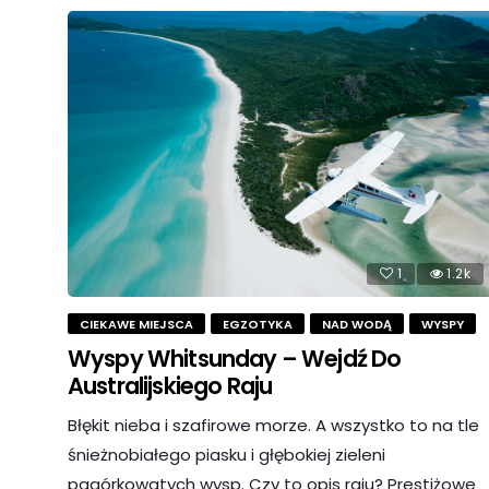
1
1.2k
CIEKAWE MIEJSCA
EGZOTYKA
NAD WODĄ
WYSPY
Wyspy Whitsunday – Wejdź Do
Australijskiego Raju
Błękit nieba i szafirowe morze. A wszystko to na tle
śnieżnobiałego piasku i głębokiej zieleni
pagórkowatych wysp. Czy to opis raju? Prestiżowe