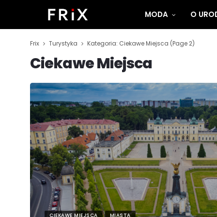
MODA
O UROD
Frix
Turystyka
Kategoria: Ciekawe Miejsca
(Page 2)
Ciekawe Miejsca
CIEKAWE MIEJSCA
MIASTA